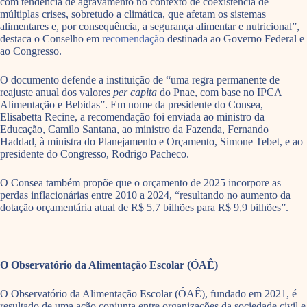
com tendência de agravamento no contexto de coexistência de
múltiplas crises, sobretudo a climática, que afetam os sistemas
alimentares e, por consequência, a segurança alimentar e nutricional”,
destaca o Conselho
em
recomendação
destinada ao Governo Federal e
ao Congresso.
O documento defende a instituição de “uma regra permanente de
reajuste anual dos valores
per capita
do Pnae, com base no IPCA
Alimentação e Bebidas”. Em nome da presidente do Consea,
Elisabetta Recine, a recomendação foi enviada ao ministro da
Educação, Camilo Santana, ao ministro da Fazenda, Fernando
Haddad, à ministra do Planejamento e Orçamento, Simone Tebet, e ao
presidente do Congresso, Rodrigo Pacheco.
O Consea também propõe que o orçamento de 2025 incorpore as
perdas inflacionárias entre 2010 a 2024, “resultando no aumento da
dotação orçamentária atual de R$ 5,7 bilhões para R$ 9,9 bilhões”.
O Observatório da Alimentação Escolar (ÓAÊ)
O Observatório da Alimentação Escolar (ÓAÊ), fundado em 2021, é
resultado de uma ação conjunta entre organizações da sociedade civil e