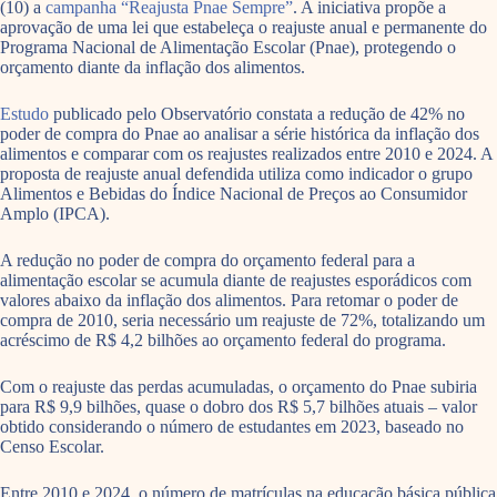
(10) a
campanha “Reajusta Pnae Sempre”
. A iniciativa propõe a
aprovação de uma lei que estabeleça o reajuste anual e permanente do
Programa Nacional de Alimentação Escolar (Pnae), protegendo o
orçamento diante da inflação dos alimentos.
Estudo
publicado pelo Observatório constata a redução de 42% no
poder de compra do Pnae ao analisar a série histórica da inflação dos
alimentos e comparar com os reajustes realizados entre 2010 e 2024. A
proposta de reajuste anual defendida utiliza como indicador o grupo
Alimentos e Bebidas do Índice Nacional de Preços ao Consumidor
Amplo (IPCA).
A redução no poder de compra do orçamento federal para a
alimentação escolar se acumula diante de reajustes esporádicos com
valores abaixo da inflação dos alimentos. Para retomar o poder de
compra de 2010, seria necessário um reajuste de 72%, totalizando um
acréscimo de R$ 4,2 bilhões ao orçamento federal do programa.
Com o reajuste das perdas acumuladas, o orçamento do Pnae subiria
para R$ 9,9 bilhões, quase o dobro dos R$ 5,7 bilhões atuais – valor
obtido considerando o número de estudantes em 2023, baseado no
Censo Escolar.
Entre 2010 e 2024, o número de matrículas na educação básica pública