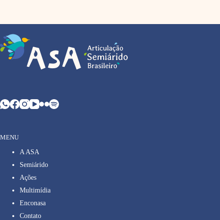
MENU
A ASA
Semiárido
Ações
Multimídia
Enconasa
Contato