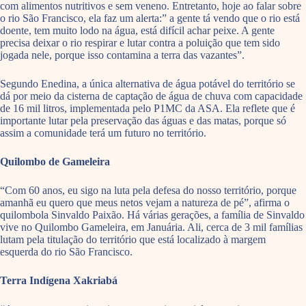
com alimentos nutritivos e sem veneno. Entretanto, hoje ao falar sobre
o rio São Francisco, ela faz um alerta:” a gente tá vendo que o rio está
doente, tem muito lodo na água, está difícil achar peixe. A gente
precisa deixar o rio respirar e lutar contra a poluição que tem sido
jogada nele, porque isso contamina a terra das vazantes”.
Segundo Enedina, a única alternativa de água potável do território se
dá por meio da cisterna de captação de água de chuva com capacidade
de 16 mil litros, implementada pelo P1MC da ASA. Ela reflete que é
importante lutar pela preservação das águas e das matas, porque só
assim a comunidade terá um futuro no território.
Quilombo de Gameleira
“Com 60 anos, eu sigo na luta pela defesa do nosso território, porque
amanhã eu quero que meus netos vejam a natureza de pé”, afirma o
quilombola Sinvaldo Paixão. Há várias gerações, a família de Sinvaldo
vive no Quilombo Gameleira, em Januária. Ali, cerca de 3 mil famílias
lutam pela titulação do território que está localizado à margem
esquerda do rio São Francisco.
Terra Indígena Xakriabá