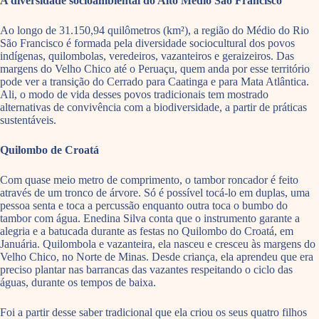
A diversidade socioambiental do Alto Médio São Francisco
Ao longo de 31.150,94 quilômetros (km²), a região do Médio do Rio
São Francisco é formada pela diversidade sociocultural dos povos
indígenas, quilombolas, veredeiros, vazanteiros e geraizeiros. Das
margens do Velho Chico até o Peruaçu, quem anda por esse território
pode ver a transição do Cerrado para Caatinga e para Mata Atlântica.
Ali, o modo de vida desses povos tradicionais tem mostrado
alternativas de convivência com a biodiversidade, a partir de práticas
sustentáveis.
Quilombo de Croatá
Com quase meio metro de comprimento, o tambor roncador é feito
através de um tronco de árvore. Só é possível tocá-lo em duplas, uma
pessoa senta e toca a percussão enquanto outra toca o bumbo do
tambor com água. Enedina Silva conta que o instrumento garante a
alegria e a batucada durante as festas no Quilombo do Croatá, em
Januária. Quilombola e vazanteira, ela nasceu e cresceu às margens do
Velho Chico, no Norte de Minas. Desde criança, ela aprendeu que era
preciso plantar nas barrancas das vazantes respeitando o ciclo das
águas, durante os tempos de baixa.
Foi a partir desse saber tradicional que ela criou os seus quatro filhos