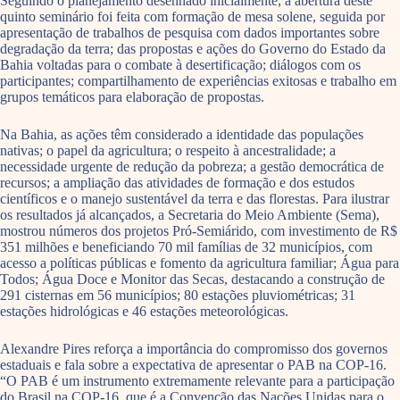
Seguindo o planejamento desenhado inicialmente, a abertura deste
quinto seminário foi feita com formação de mesa solene, seguida por
apresentação de trabalhos de pesquisa com dados importantes sobre
degradação da terra; das propostas e ações do Governo do Estado da
Bahia voltadas para o combate à desertificação; diálogos com os
participantes; compartilhamento de experiências exitosas e trabalho em
grupos temáticos para elaboração de propostas.
Na Bahia, as ações têm considerado a identidade das populações
nativas; o papel da agricultura; o respeito à ancestralidade; a
necessidade urgente de redução da pobreza; a gestão democrática de
recursos; a ampliação das atividades de formação e dos estudos
científicos e o manejo sustentável da terra e das florestas. Para ilustrar
os resultados já alcançados, a Secretaria do Meio Ambiente (Sema),
mostrou números dos projetos Pró-Semiárido, com investimento de R$
351 milhões e beneficiando 70 mil famílias de 32 municípios, com
acesso a políticas públicas e fomento da agricultura familiar; Água para
Todos; Água Doce e Monitor das Secas, destacando a construção de
291 cisternas em 56 municípios; 80 estações pluviométricas; 31
estações hidrológicas e 46 estações meteorológicas.
Alexandre Pires reforça a importância do compromisso dos governos
estaduais e fala sobre a expectativa de apresentar o PAB na COP-16.
“O PAB é um instrumento extremamente relevante para a participação
do Brasil na COP-16, que é a Convenção das Nações Unidas para o