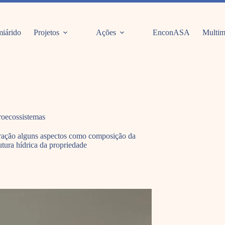
iárido
Projetos
Ações
EnconASA
Multim
roecossistemas
eração alguns aspectos como composição da
utura hídrica da propriedade