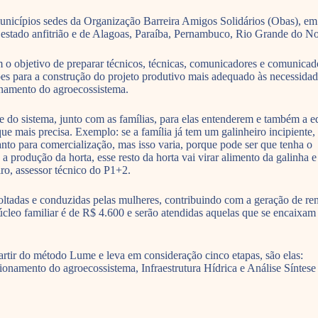
icípios sedes da Organização Barreira Amigos Solidários (Obas), em 
 estado anfitrião e de Alagoas, Paraíba, Pernambuco, Rio Grande do No
o objetivo de preparar técnicos, técnicas, comunicadores e comunicad
ções para a construção do projeto produtivo mais adequado às necessida
onamento do agroecossistema.
se do sistema, junto com as famílias, para elas entenderem e também a e
que mais precisa. Exemplo: se a família já tem um galinheiro incipiente,
nto para comercialização, mas isso varia, porque pode ser que tenha o
 produção da horta, esse resto da horta vai virar alimento da galinha e
iro, assessor técnico do P1+2.
oltadas e conduzidas pelas mulheres, contribuindo com a geração de re
núcleo familiar é de R$ 4.600 e serão atendidas aquelas que se encaixam
rtir do método Lume e leva em consideração cinco etapas, são elas:
ionamento do agroecossistema, Infraestrutura Hídrica e Análise Síntese