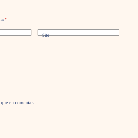
com
*
Site
 que eu comentar.