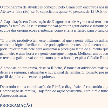
O cronograma de atividades começou pelo Ceará com encontros nos mun
Até sexta-feira (26), serão capacitados quase 70 pessoas de 12 UGs do
A Capacitação em Construção de Diagnósticos de Agroecossistema tem 
junto às famílias. Esse instrumento vai permitir gerar dados e informa
equipe das organizações a entender como é feita a gestão para o funci
“O projeto produtivo tem esse instrumental que a gente utiliza de análi
técnica, a lógica familiar e onde pode aplicar o recurso do fomento no 
pode investir mais nele para aumentar a produção tanto de alimento qua
galinheiro e uma horta e a gente consegue integrar. Melhorar um pouco a
esterco da galinha vai virar insumo para a horta”, explica Cláudio Ribe
A proposta do programa, destaca Ribeiro, é fomentar atividades mais v
delas e a segurança alimentar e nutricional da família. O fomento por 
perfil de pobreza e extrema pobreza.
De acordo com a coordenação do P1+2, o diagnóstico é construído a pa
Composição da família, Trajetória do agroecossistema, Estrutura e func
Agroecossistema.
PROGRAMAÇÃO