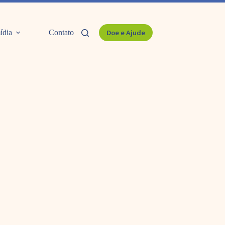
ídia
Contato
Doe e Ajude