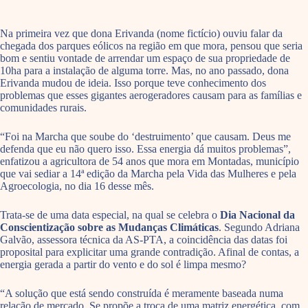
Na primeira vez que dona Erivanda (nome fictício) ouviu falar da
chegada dos parques eólicos na região em que mora, pensou que seria
bom e sentiu vontade de arrendar um espaço de sua propriedade de
10ha para a instalação de alguma torre. Mas, no ano passado, dona
Erivanda mudou de ideia. Isso porque teve conhecimento dos
problemas que esses gigantes aerogeradores causam para as famílias e
comunidades rurais.
“Foi na Marcha que soube do ‘destruimento’ que causam. Deus me
defenda que eu não quero isso. Essa energia dá muitos problemas”,
enfatizou a agricultora de 54 anos que mora em Montadas, município
que vai sediar a 14ª edição da Marcha pela Vida das Mulheres e pela
Agroecologia, no dia 16 desse mês.
Trata-se de uma data especial, na qual se celebra o
Dia Nacional da
Conscientização sobre as Mudanças Climáticas
. Segundo Adriana
Galvão, assessora técnica da AS-PTA, a coincidência das datas foi
proposital para explicitar uma grande contradição. Afinal de contas, a
energia gerada a partir do vento e do sol é limpa mesmo?
“A solução que está sendo construída é meramente baseada numa
relação de mercado. Se propõe a troca de uma matriz energética, com