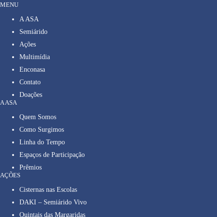
MENU
A ASA
Semiárido
Ações
Multimídia
Enconasa
Contato
Doações
A ASA
Quem Somos
Como Surgimos
Linha do Tempo
Espaços de Participação
Prêmios
AÇÕES
Cisternas nas Escolas
DAKI – Semiárido Vivo
Quintais das Margaridas