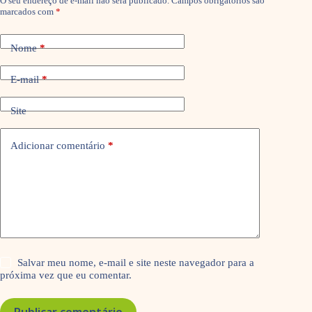
O seu endereço de e-mail não será publicado.
Campos obrigatórios são
marcados com
*
Nome
*
E-mail
*
Site
Adicionar comentário
*
Salvar meu nome, e-mail e site neste navegador para a
próxima vez que eu comentar.