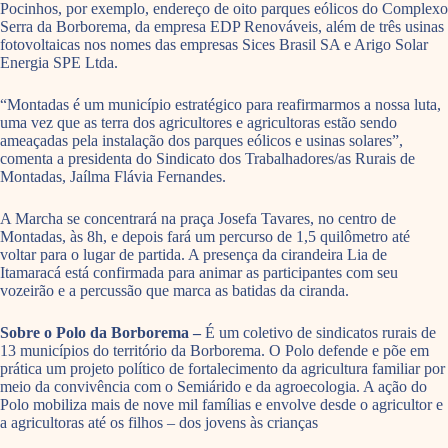
Pocinhos, por exemplo, endereço de oito parques eólicos do Complexo
Serra da Borborema, da empresa EDP Renováveis, além de três usinas
fotovoltaicas nos nomes das empresas Sices Brasil SA e Arigo Solar
Energia SPE Ltda.
“Montadas é um município estratégico para reafirmarmos a nossa luta,
uma vez que as terra dos agricultores e agricultoras estão sendo
ameaçadas pela instalação dos parques eólicos e usinas solares”,
comenta a presidenta do Sindicato dos Trabalhadores/as Rurais de
Montadas, Jaílma Flávia Fernandes.
A Marcha se concentrará na praça Josefa Tavares, no centro de
Montadas, às 8h, e depois fará um percurso de 1,5 quilômetro até
voltar para o lugar de partida. A presença da cirandeira Lia de
Itamaracá está confirmada para animar as participantes com seu
vozeirão e a percussão que marca as batidas da ciranda.
Sobre o Polo da Borborema –
É um coletivo de sindicatos rurais de
13 municípios do território da Borborema. O Polo defende e põe em
prática um projeto político de fortalecimento da agricultura familiar por
meio da convivência com o Semiárido e da agroecologia. A ação do
Polo mobiliza mais de nove mil famílias e envolve desde o agricultor e
a agricultoras até os filhos – dos jovens às crianças