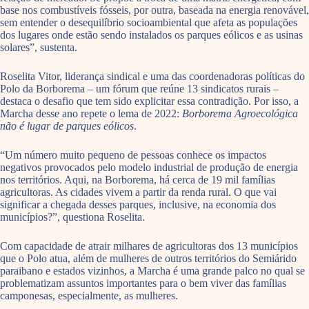
base nos combustíveis fósseis, por outra, baseada na energia renovável,
sem entender o desequilíbrio socioambiental que afeta as populações
dos lugares onde estão sendo instalados os parques eólicos e as usinas
solares”, sustenta.
Roselita Vitor, liderança sindical e uma das coordenadoras políticas do
Polo da Borborema – um fórum que reúne 13 sindicatos rurais –
destaca o desafio que tem sido explicitar essa contradição. Por isso, a
Marcha desse ano repete o lema de 2022:
Borborema Agroecológica
não é lugar de parques eólicos
.
“Um número muito pequeno de pessoas conhece os impactos
negativos provocados pelo modelo industrial de produção de energia
nos territórios. Aqui, na Borborema, há cerca de 19 mil famílias
agricultoras. As cidades vivem a partir da renda rural. O que vai
significar a chegada desses parques, inclusive, na economia dos
municípios?”, questiona Roselita.
Com capacidade de atrair milhares de agricultoras dos 13 municípios
que o Polo atua, além de mulheres de outros territórios do Semiárido
paraibano e estados vizinhos, a Marcha é uma grande palco no qual se
problematizam assuntos importantes para o bem viver das famílias
camponesas, especialmente, as mulheres.