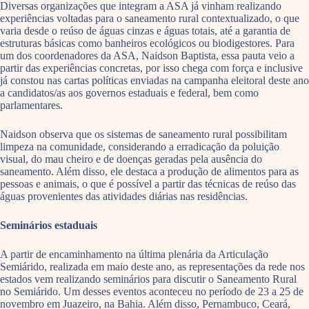
Diversas organizações que integram a ASA já vinham realizando
experiências voltadas para o saneamento rural contextualizado, o que
varia desde o reúso de águas cinzas e águas totais, até a garantia de
estruturas básicas como banheiros ecológicos ou biodigestores. Para
um dos coordenadores da ASA, Naidson Baptista, essa pauta veio a
partir das experiências concretas, por isso chega com força e inclusive
já constou nas cartas políticas enviadas na campanha eleitoral deste ano
a candidatos/as aos governos estaduais e federal, bem como
parlamentares.
Naidson observa que os sistemas de saneamento rural possibilitam
limpeza na comunidade, considerando a erradicação da poluição
visual, do mau cheiro e de doenças geradas pela ausência do
saneamento. Além disso, ele destaca a produção de alimentos para as
pessoas e animais, o que é possível a partir das técnicas de reúso das
águas provenientes das atividades diárias nas residências.
Seminários estaduais
A partir de encaminhamento na última plenária da Articulação
Semiárido, realizada em maio deste ano, as representações da rede nos
estados vem realizando seminários para discutir o Saneamento Rural
no Semiárido. Um desses eventos aconteceu no período de 23 a 25 de
novembro em Juazeiro, na Bahia. Além disso, Pernambuco, Ceará,