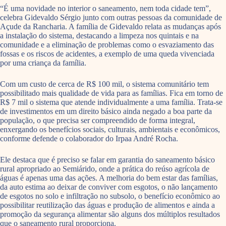
“É uma novidade no interior o saneamento, nem toda cidade tem”,
celebra Gidevaldo Sérgio junto com outras pessoas da comunidade de
Açude da Rancharia. A família de Gidevaldo relata as mudanças após
a instalação do sistema, destacando a limpeza nos quintais e na
comunidade e a eliminação de problemas como o esvaziamento das
fossas e os riscos de acidentes, a exemplo de uma queda vivenciada
por uma criança da família.
Com um custo de cerca de R$ 100 mil, o sistema comunitário tem
possibilitado mais qualidade de vida para as famílias. Fica em torno de
R$ 7 mil o sistema que atende individualmente a uma família. Trata-se
de investimentos em um direito básico ainda negado a boa parte da
população, o que precisa ser compreendido de forma integral,
enxergando os benefícios sociais, culturais, ambientais e econômicos,
conforme defende o colaborador do Irpaa André Rocha.
Ele destaca que é preciso se falar em garantia do saneamento básico
rural apropriado ao Semiárido, onde a prática do reúso agrícola de
águas é apenas uma das ações. A melhoria do bem estar das famílias,
da auto estima ao deixar de conviver com esgotos, o não lançamento
de esgotos no solo e infiltração no subsolo, o benefício econômico ao
possibilitar reutilização das águas e produção de alimentos e ainda a
promoção da segurança alimentar são alguns dos múltiplos resultados
que o saneamento rural proporciona.