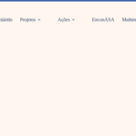
iárido
Projetos
Ações
EnconASA
Multim