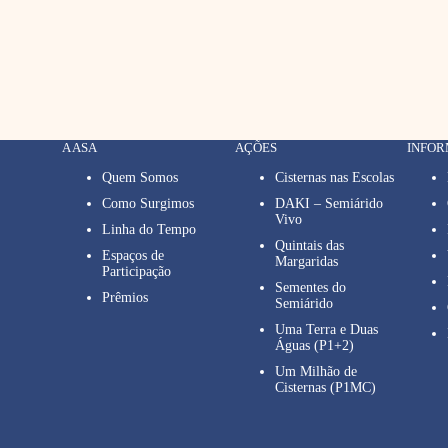
A ASA
AÇÕES
INFO
Quem Somos
Cisternas nas Escolas
Como Surgimos
DAKI – Semiárido
Vivo
Linha do Tempo
Quintais das
Espaços de
Margaridas
Participação
Sementes do
Prêmios
Semiárido
Uma Terra e Duas
Águas (P1+2)
Um Milhão de
Cisternas (P1MC)