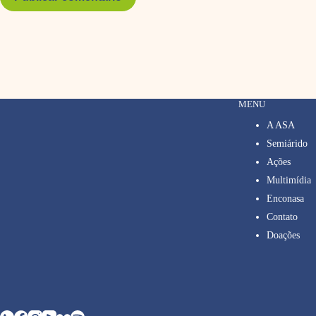
MENU
A ASA
Semiárido
Ações
Multimídia
Enconasa
Contato
Doações