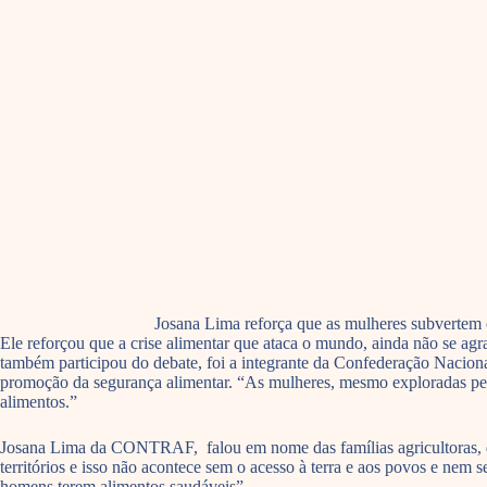
Josana Lima reforça que as mulheres subvertem 
Ele reforçou que a crise alimentar que ataca o mundo, ainda não se ag
também participou do debate, foi a integrante da Confederação Nacional
promoção da segurança alimentar. “As mulheres, mesmo exploradas pel
alimentos.”
Josana Lima da CONTRAF, falou em nome das famílias agricultoras, di
territórios e isso não acontece sem o acesso à terra e aos povos e nem
homens terem alimentos saudáveis”.