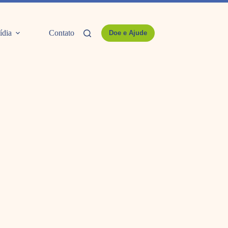
ídia
Contato
Doe e Ajude