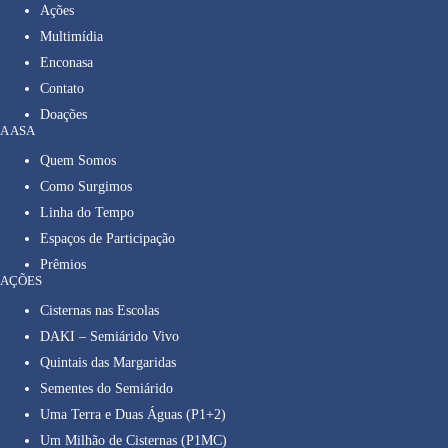
Ações
Multimídia
Enconasa
Contato
Doações
A ASA
Quem Somos
Como Surgimos
Linha do Tempo
Espaços de Participação
Prêmios
AÇÕES
Cisternas nas Escolas
DAKI – Semiárido Vivo
Quintais das Margaridas
Sementes do Semiárido
Uma Terra e Duas Águas (P1+2)
Um Milhão de Cisternas (P1MC)