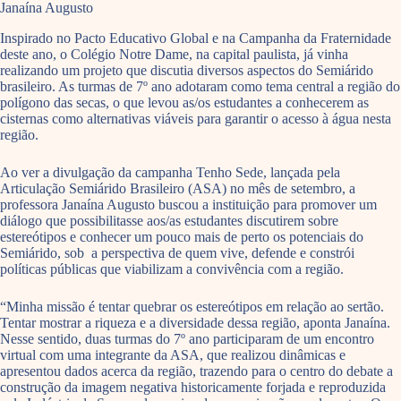
Janaína Augusto
Inspirado no Pacto Educativo Global e na Campanha da Fraternidade
deste ano, o Colégio Notre Dame, na capital paulista, já vinha
realizando um projeto que discutia diversos aspectos do Semiárido
brasileiro. As turmas de 7º ano adotaram como tema central a região do
polígono das secas, o que levou as/os estudantes a conhecerem as
cisternas como alternativas viáveis para garantir o acesso à água nesta
região.
Ao ver a divulgação da campanha Tenho Sede, lançada pela
Articulação Semiárido Brasileiro (ASA) no mês de setembro, a
professora Janaína Augusto buscou a instituição para promover um
diálogo que possibilitasse aos/as estudantes discutirem sobre
estereótipos e conhecer um pouco mais de perto os potenciais do
Semiárido, sob a perspectiva de quem vive, defende e constrói
políticas públicas que viabilizam a convivência com a região.
“Minha missão é tentar quebrar os estereótipos em relação ao sertão.
Tentar mostrar a riqueza e a diversidade dessa região, aponta Janaína.
Nesse sentido, duas turmas do 7º ano participaram de um encontro
virtual com uma integrante da ASA, que realizou dinâmicas e
apresentou dados acerca da região, trazendo para o centro do debate a
construção da imagem negativa historicamente forjada e reproduzida