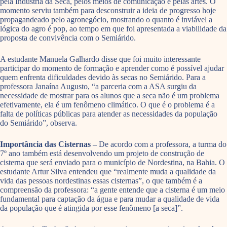
pela Indústria da Seca, pelos meios de comunicação e pelas artes. O
momento serviu também para desconstruir a ideia de progresso hoje
propagandeado pelo agronegócio, mostrando o quanto é inviável a
lógica do agro é pop, ao tempo em que foi apresentada a viabilidade da
proposta de convivência com o Semiárido.
A estudante Manuela Galhardo disse que foi muito interessante
participar do momento de formação e aprender como é possível ajudar
quem enfrenta dificuldades devido às secas no Semiárido. Para a
professora Janaína Augusto, “a parceria com a ASA surgiu da
necessidade de mostrar para os alunos que a seca não é um problema
efetivamente, ela é um fenômeno climático. O que é o problema é a
falta de políticas públicas para atender as necessidades da população
do Semiárido”, observa.
Importância das Cisternas –
De acordo com a professora, a turma do
7º ano também está desenvolvendo um projeto de construção de
cisterna que será enviado para o município de Nordestina, na Bahia. O
estudante Artur Silva entendeu que “realmente muda a qualidade da
vida das pessoas nordestinas essas cisternas”, o que também é a
compreensão da professora: “a gente entende que a cisterna é um meio
fundamental para captação da água e para mudar a qualidade de vida
da população que é atingida por esse fenômeno [a seca]”.