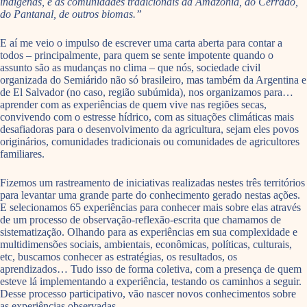
indígenas, e as comunidades tradicionais da Amazônia, do Cerrado,
do Pantanal, de outros biomas.”
E aí me veio o impulso de escrever uma carta aberta para contar a
todos – principalmente, para quem se sente impotente quando o
assunto são as mudanças no clima – que nós, sociedade civil
organizada do Semiárido não só brasileiro, mas também da Argentina e
de El Salvador (no caso, região subúmida), nos organizamos para…
aprender com as experiências de quem vive nas regiões secas,
convivendo com o estresse hídrico, com as situações climáticas mais
desafiadoras para o desenvolvimento da agricultura, sejam eles povos
originários, comunidades tradicionais ou comunidades de agricultores
familiares.
Fizemos um rastreamento de iniciativas realizadas nestes três territórios
para levantar uma grande parte do conhecimento gerado nestas ações.
E selecionamos 65 experiências para conhecer mais sobre elas através
de um processo de observação-reflexão-escrita que chamamos de
sistematização. Olhando para as experiências em sua complexidade e
multidimensões sociais, ambientais, econômicas, políticas, culturais,
etc, buscamos conhecer as estratégias, os resultados, os
aprendizados… Tudo isso de forma coletiva, com a presença de quem
esteve lá implementando a experiência, testando os caminhos a seguir.
Desse processo participativo, vão nascer novos conhecimentos sobre
as experiências observadas.