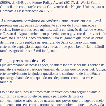
(2009), da ONU, e o Future Policy Award (2017), da World Future
Council, em cooperação com a Convenção das Nações Unidas para o
Combate à Desertificação da ONU.
Já a Plataforma Semiáridos da América Latina, criada em 2013, está
presente em dez países do continente através de 16 organizações
sociais. Entre um dos seus méritos, está a construção da Lei de Acesso
e Gestão da Água, também em parceria com o governo da província de
Salta, no Grande Chaco argentino. Esta lei garante que todas as obras
de infraestrutura pública na área rural de Salta contarão com uma
cisterna de captação de água da chuva, o que pode beneficiar a 2,5mil
famílias agricultoras e 5 mil indígenas.
E o que precisamos de você?
Que acompanhe as nossas ações, se interesse em saber mais sobre esta
iniciativa e outras e participe também da forma que for possível. Quiçá,
este envolvimento te ajude a questionar o sentimento de impotência
que surge diante de nós quando nos deparamos com uma crise
mundial.
Do nosso lado, nos sentimos mais fortalecidos para seguir adiante e
cumprir os nossos objetivos, nunca perdendo de vista os
conhecimentos e saberes que nascem nos povos que protegem o meio
ambiente com seus corpos porque sempre souberam que todas as vidas