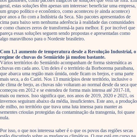
nos gabinetes, como pacotes mágicos de soluções que vem de fora. Em
geral, estas soluções têm apenas um interesse: beneficiar uma empresa,
um grupo político e econômico, como aconteceu (e ainda acontece)
por anos a fio com a Indústria da Seca. São pacotes apresentados de
cima para baixo sem nenhuma aderência à realidade das comunidades
e como chances zeros de transformá-la para melhor. E por incrível que
pareça essas soluções seguem sendo propostas e apresentadas como
algo maravilhoso para o Nordeste brasileiro.
Com 1,1 aumento de temperatura desde a Revolução Industrial, o
regime de chuvas do Semiárido já mudou bastante.
Vários territórios do Semiárido acompanham de forma sistemática as
chuvas em cada ano. Um deles é o território da Borborema paraibana,
que abarca uma região mais úmida, onde ficam os brejos, e uma parte
mais seca, a do Cariri. Nos 13 municípios deste território, inclusive o
de clima de brejo, as chuvas não voltaram ao normal desde da seca que
começou em 2012 e se estendeu de forma mais intensa até 2017-18,
mais ou menos. Isso significa que, nos anos de 2019, 2020 e 2021, os
invernos seguiram abaixo da média, insuficientes. Este ano, a produção
de milho, no território que trava uma luta imensa para manter as
sementes crioulas protegidas da contaminação da transgenia, foi quase
nula.
Por isso, o que nos interessa saber é o que os povos das regiões secas
estão discutindo sobre as mudanças climáticas. O que está em curso na