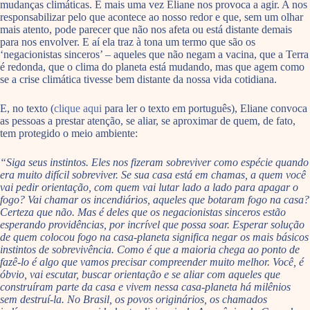
mudanças climáticas. E mais uma vez Eliane nos provoca a agir. A nos
responsabilizar pelo que acontece ao nosso redor e que, sem um olhar
mais atento, pode parecer que não nos afeta ou está distante demais
para nos envolver. E aí ela traz à tona um termo que são os
‘negacionistas sinceros’ – aqueles que não negam a vacina, que a Terra
é redonda, que o clima do planeta está mudando, mas que agem como
se a crise climática tivesse bem distante da nossa vida cotidiana.
E, no texto (
clique aqui
para ler o texto em português), Eliane convoca
as pessoas a prestar atenção, se aliar, se aproximar de quem, de fato,
tem protegido o meio ambiente:
“Siga seus instintos. Eles nos fizeram sobreviver como espécie quando
era muito difícil sobreviver. Se sua casa está em chamas, a quem você
vai pedir orientação, com quem vai lutar lado a lado para apagar o
fogo? Vai chamar os incendiários, aqueles que botaram fogo na casa?
Certeza que não. Mas é deles que os negacionistas sinceros estão
esperando providências, por incrível que possa soar. Esperar solução
de quem colocou fogo na casa-planeta significa negar os mais básicos
instintos de sobrevivência. Como é que a maioria chega ao ponto de
fazê-lo é algo que vamos precisar compreender muito melhor. Você, é
óbvio, vai escutar, buscar orientação e se aliar com aqueles que
construíram parte da casa e vivem nessa casa-planeta há milênios
sem destruí-la. No Brasil, os povos originários, os chamados