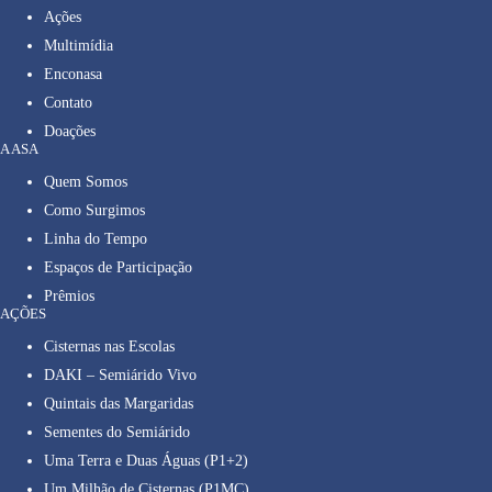
Ações
Multimídia
Enconasa
Contato
Doações
A ASA
Quem Somos
Como Surgimos
Linha do Tempo
Espaços de Participação
Prêmios
AÇÕES
Cisternas nas Escolas
DAKI – Semiárido Vivo
Quintais das Margaridas
Sementes do Semiárido
Uma Terra e Duas Águas (P1+2)
Um Milhão de Cisternas (P1MC)