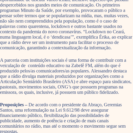
despercebidos nos grandes meios de comunicação. Os primeiros
programas Minuto da Saúde, por exemplo, provocaram o público a
pensar sobre termos que se popularizam na mídia, mas, muitas vezes,
não são nem compreendidos pela população, como é o caso de
palavras como quarentena, lockdown e outros bastante usados no
contexto da pandemia do novo coronavírus. “Lockdown no Ceará,
numa linguagem local, é o ‘dendicasa’”, exemplifica Érika, ao explicar
que a rádio deve ser um instrumento para facilitar o processo de
comunicação, garantindo a contextualização da informação.
A parceria com instituições sociais é uma forma de contribuir com a
veiculação de conteúdo educativo na Zabelê FM, além do que é
produzido pelos/as comunicadores/as populares. Alessandro destaca
que a rádio divulga materiais produzidos por organizações como a
Articulação Semiárido Brasileiro (ASA) e abre espaço para sindicatos,
pastorais, movimentos sociais, ONG’s que possuem programas na
emissora, os quais, inclusive, já possuem um público fidelizado.
Proposições –
De acordo com o presidente da Abraço, Geremias
Santos, uma reformulação na Lei 9.612/98 deve assegurar
financiamento público, flexibilização das possibilidades de
publicidade, aumento de potência e criação de mais canais
comunitários no rádio, mas até o momento o movimento segue sem
respostas.