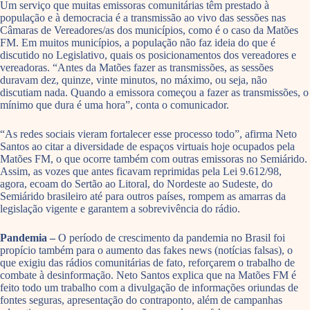
Um serviço que muitas emissoras comunitárias têm prestado à
população e à democracia é a transmissão ao vivo das sessões nas
Câmaras de Vereadores/as dos municípios, como é o caso da Matões
FM. Em muitos municípios, a população não faz ideia do que é
discutido no Legislativo, quais os posicionamentos dos vereadores e
vereadoras. “Antes da Matões fazer as transmissões, as sessões
duravam dez, quinze, vinte minutos, no máximo, ou seja, não
discutiam nada. Quando a emissora começou a fazer as transmissões, o
mínimo que dura é uma hora”, conta o comunicador.
“As redes sociais vieram fortalecer esse processo todo”, afirma Neto
Santos ao citar a diversidade de espaços virtuais hoje ocupados pela
Matões FM, o que ocorre também com outras emissoras no Semiárido.
Assim, as vozes que antes ficavam reprimidas pela Lei 9.612/98,
agora, ecoam do Sertão ao Litoral, do Nordeste ao Sudeste, do
Semiárido brasileiro até para outros países, rompem as amarras da
legislação vigente e garantem a sobrevivência do rádio.
Pandemia –
O período de crescimento da pandemia no Brasil foi
propício também para o aumento das fakes news (notícias falsas), o
que exigiu das rádios comunitárias de fato, reforçarem o trabalho de
combate à desinformação. Neto Santos explica que na Matões FM é
feito todo um trabalho com a divulgação de informações oriundas de
fontes seguras, apresentação do contraponto, além de campanhas