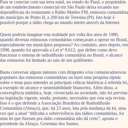
Para se conectar com sua terra natal, no estado do Piauí, o proprietário
de um estabelecimento comercial em São Paulo deixa tocando nas
dependências do restaurante a Rádio Matões FM, emissora comunitária
do município de Pedro II, a 200 km de Teresina (PI). Isto hoje é
possível porque a rádio chega ao mundo inteiro através da Internet.
Quem poderia imaginar esta realidade por volta dos anos de 1980,
quando diversas emissoras comunitárias começaram a operar no Brasil,
especialmente em municípios pequenos? Ao contrário, anos depois, em
1998, quando foi aprovada a Lei nº 9.612, que define como deve
funcionar o sistema de radiodifusão comunitária no Brasil, o alcance
das emissoras foi limitado ao raio de um quilômetro.
Basta conversar alguns minutos com dirigentes e/ou comunicadores/as
populares das emissoras comunitárias ou fazer uma pesquisa rápida
sobre o tema para entender as principais críticas históricas à referida lei,
a exemplo do alcance e sustentabilidade financeira. Além disso, a
convergência midiática, hoje, vivenciada na sociedade, não foi prevista
na legislação vigente, sendo, portanto, necessário que esta seja revista.
Isso é o que defende a Associação Brasileira de Radiodifusão
Comunitária (Abraço), que, há 23 anos, luta pela mudança da lei, uma
vez que a atual “dificulta a sobrevivência das rádios comunitárias, foi
uma lei que fizeram pra rádio comunitária não dá certo”, aponta o
presidente da Abraço, Geremias dos Santos.