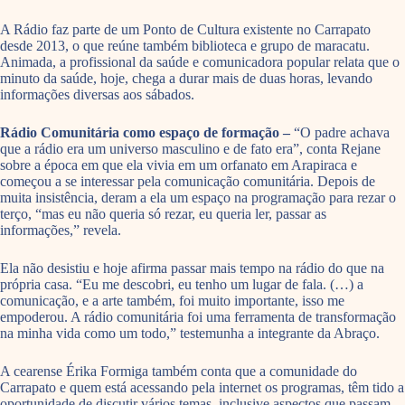
A Rádio faz parte de um Ponto de Cultura existente no Carrapato
desde 2013, o que reúne também biblioteca e grupo de maracatu.
Animada, a profissional da saúde e comunicadora popular relata que o
minuto da saúde, hoje, chega a durar mais de duas horas, levando
informações diversas aos sábados.
Rádio Comunitária como espaço de formação –
“O padre achava
que a rádio era um universo masculino e de fato era”, conta Rejane
sobre a época em que ela vivia em um orfanato em Arapiraca e
começou a se interessar pela comunicação comunitária. Depois de
muita insistência, deram a ela um espaço na programação para rezar o
terço, “mas eu não queria só rezar, eu queria ler, passar as
informações,” revela.
Ela não desistiu e hoje afirma passar mais tempo na rádio do que na
própria casa. “Eu me descobri, eu tenho um lugar de fala. (…) a
comunicação, e a arte também, foi muito importante, isso me
empoderou. A rádio comunitária foi uma ferramenta de transformação
na minha vida como um todo,” testemunha a integrante da Abraço.
A cearense Érika Formiga também conta que a comunidade do
Carrapato e quem está acessando pela internet os programas, têm tido a
oportunidade de discutir vários temas, inclusive aspectos que passam