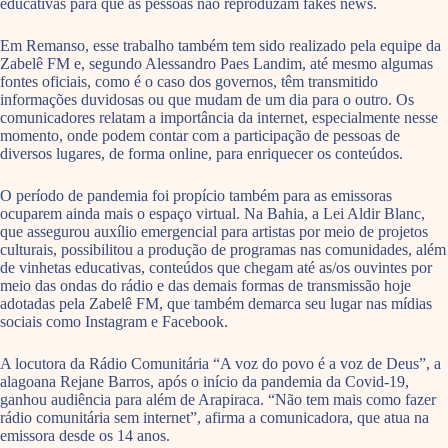
educativas para que as pessoas não reproduzam fakes news.
Em Remanso, esse trabalho também tem sido realizado pela equipe da
Zabelê FM e, segundo Alessandro Paes Landim, até mesmo algumas
fontes oficiais, como é o caso dos governos, têm transmitido
informações duvidosas ou que mudam de um dia para o outro. Os
comunicadores relatam a importância da internet, especialmente nesse
momento, onde podem contar com a participação de pessoas de
diversos lugares, de forma online, para enriquecer os conteúdos.
O período de pandemia foi propício também para as emissoras
ocuparem ainda mais o espaço virtual. Na Bahia, a Lei Aldir Blanc,
que assegurou auxílio emergencial para artistas por meio de projetos
culturais, possibilitou a produção de programas nas comunidades, além
de vinhetas educativas, conteúdos que chegam até as/os ouvintes por
meio das ondas do rádio e das demais formas de transmissão hoje
adotadas pela Zabelê FM, que também demarca seu lugar nas mídias
sociais como Instagram e Facebook.
A locutora da Rádio Comunitária “A voz do povo é a voz de Deus”, a
alagoana Rejane Barros, após o início da pandemia da Covid-19,
ganhou audiência para além de Arapiraca. “Não tem mais como fazer
rádio comunitária sem internet”, afirma a comunicadora, que atua na
emissora desde os 14 anos.