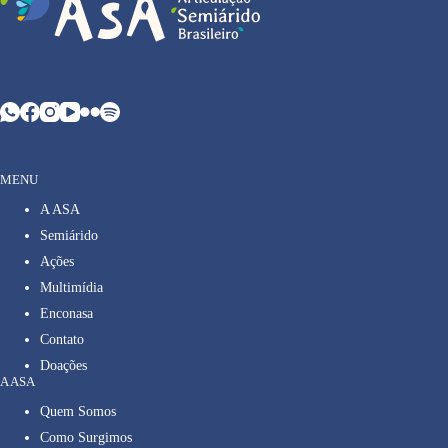
MENU
A ASA
Semiárido
Ações
Multimídia
Enconasa
Contato
Doações
A ASA
Quem Somos
Como Surgimos