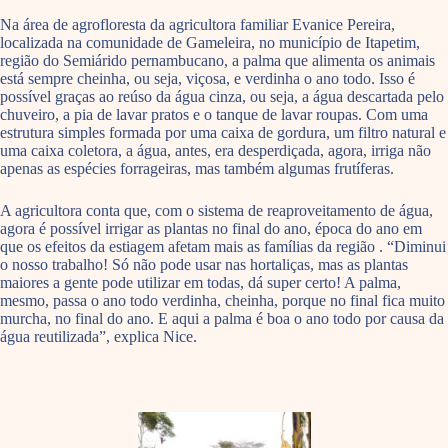
Na área de agrofloresta da agricultora familiar Evanice Pereira,
localizada na comunidade de Gameleira, no município de Itapetim,
região do Semiárido pernambucano, a palma que alimenta os animais
está sempre cheinha, ou seja, viçosa, e verdinha o ano todo. Isso é
possível graças ao reúso da água cinza, ou seja, a água descartada pelo
chuveiro, a pia de lavar pratos e o tanque de lavar roupas. Com uma
estrutura simples formada por uma caixa de gordura, um filtro natural e
uma caixa coletora, a água, antes, era desperdiçada, agora, irriga não
apenas as espécies forrageiras, mas também algumas frutíferas.
A agricultora conta que, com o sistema de reaproveitamento de água,
agora é possível irrigar as plantas no final do ano, época do ano em
que os efeitos da estiagem afetam mais as famílias da região . “Diminui
o nosso trabalho! Só não pode usar nas hortaliças, mas as plantas
maiores a gente pode utilizar em todas, dá super certo! A palma,
mesmo, passa o ano todo verdinha, cheinha, porque no final fica muito
murcha, no final do ano. E aqui a palma é boa o ano todo por causa da
água reutilizada”, explica Nice.