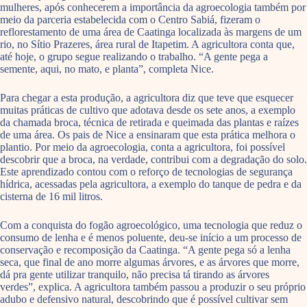
mulheres, após conhecerem a importância da agroecologia também por
meio da parceria estabelecida com o Centro Sabiá, fizeram o
reflorestamento de uma área de Caatinga localizada às margens de um
rio, no Sítio Prazeres, área rural de Itapetim. A agricultora conta que,
até hoje, o grupo segue realizando o trabalho. “A gente pega a
semente, aqui, no mato, e planta”, completa Nice.
Para chegar a esta produção, a agricultora diz que teve que esquecer
muitas práticas de cultivo que adotava desde os sete anos, a exemplo
da chamada broca, técnica de retirada e queimada das plantas e raízes
de uma área. Os pais de Nice a ensinaram que esta prática melhora o
plantio. Por meio da agroecologia, conta a agricultora, foi possível
descobrir que a broca, na verdade, contribui com a degradação do solo.
Este aprendizado contou com o reforço de tecnologias de segurança
hídrica, acessadas pela agricultora, a exemplo do tanque de pedra e da
cisterna de 16 mil litros.
Com a conquista do fogão agroecológico, uma tecnologia que reduz o
consumo de lenha e é menos poluente, deu-se início a um processo de
conservação e recomposição da Caatinga. “A gente pega só a lenha
seca, que final de ano morre algumas árvores, e as árvores que morre,
dá pra gente utilizar tranquilo, não precisa tá tirando as árvores
verdes”, explica. A agricultora também passou a produzir o seu próprio
adubo e defensivo natural, descobrindo que é possível cultivar sem