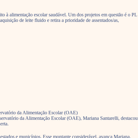
eito à alimentação escolar saudável. Um dos projetos em questão é o PL
isição de leite fluido e retira a prioridade de assentados/as,
ervatório da Alimentação Escolar (OAE)
ervatório da Alimentação Escolar (OAE), Mariana Santarelli, destacou
erta.
stados e municípios. Esse montante considerável, avança Mariana,