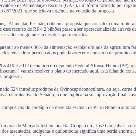
ervatório da Alimentação Escolar (OAÊ), um fórum formado por organiz
o 857/2021, que solicitava urgência na votação da proposta.
ança Alimentar, Pe João, criticou a proposta que considera uma ruptur
e esse recurso de R$ 4,2 bilhões passe a ser operacionalizado através
ser usados em grandes redes de supermercados.
arantir ao menos 30% da alimentação escolar oriunda da agricultura fam
andes redes de supermercados pode favorecer o consumo de produtos ult
PLs 4195/ 2012 de autoria do deputado Federal Afonso Hamm (PP), que
 disseram: ‘ vamos resolver o plano do mercado aqui, está faltando con
o Congresso.
o 524 introduz produtos da Ovinocapriconocultura, ou seja, carne de o
missão terminativa do Senado, o que implica na sua aprovação final, ca
composição do cardápio da merenda escolar, os PL’s retiram a autonomia
ompras de Mercado Institucional da Coopercurc, José Gonçalves, consi
dade dos assentados, indígenas e quilombolas significa uma perda enorme