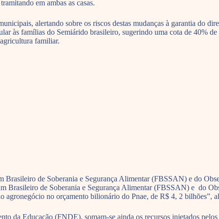
 tramitando em ambas as casas.
nicipais, alertando sobre os riscos destas mudanças à garantia do dir
ar às famílias do Semiárido brasileiro, sugerindo uma cota de 40% de aqu
gricultura familiar.
rum Brasileiro de Soberania e Segurança Alimentar (FBSSAN) e do Obs
rum Brasileiro de Soberania e Segurança Alimentar (FBSSAN) e do Obs
o agronegócio no orçamento bilionário do Pnae, de R$ 4, 2 bilhões”, al
to da Educação (FNDE), somam-se ainda os recursos injetados pelos e