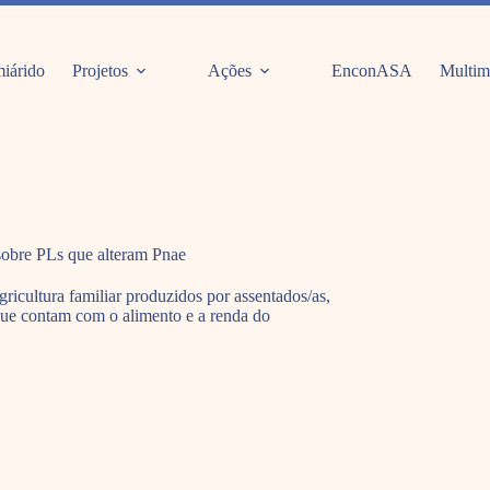
iárido
Projetos
Ações
EnconASA
Multim
sobre PLs que alteram Pnae
ricultura familiar produzidos por assentados/as,
 que contam com o alimento e a renda do