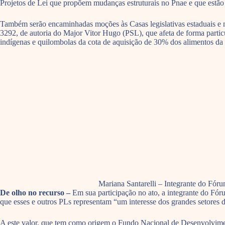
Projetos de Lei que propõem mudanças estruturais no Pnae e que estão
Também serão encaminhadas moções às Casas legislativas estaduais e mu
3292, de autoria do Major Vitor Hugo (PSL), que afeta de forma particul
indígenas e quilombolas da cota de aquisição de 30% dos alimentos da a
Mariana Santarelli – Integrante do Fó
De olho no recurso –
Em sua participação no ato, a integrante do Fó
que esses e outros PLs representam “um interesse dos grandes setores d
A este valor, que tem como origem o Fundo Nacional de Desenvolvimen