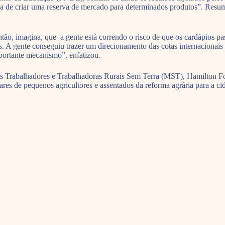
va de criar uma reserva de mercado para determinados produtos”. Resum
ntão, imagina, que a gente está correndo o risco de que os cardápios 
. A gente conseguiu trazer um direcionamento das cotas internacionais 
mportante mecanismo”, enfatizou.
 Trabalhadores e Trabalhadoras Rurais Sem Terra (MST), Hamilton Forn
hares de pequenos agricultores e assentados da reforma agrária para a c