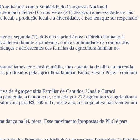
e Convivência com o Semiárido do Congresso Nacional
deputado Federal Carlos Veras (PT) destacou a necessidade de não
ocal, a produção local e a diversidade, e isso tem que ser respeitado!
rior, segunda (7), dois eixos prioritários: o Direito Humano à
 aconteceu durante a pandemia, com a continuidade da compra dos
ianças e adolescentes das famílias da agricultura familiar no
 porque íamos ter o ensino médio, mas a gente ia de olho na merenda
, produzidos pela agricultura familiar. Então, viva o Pnae!” concluiu
tiva de Agropecuária Familiar de Canudos, Uauá e Curaçá
 pandemia, a Coopercuc, formada por 272 agricultores e agricultoras
alor caiu para R$ 160 mil e, neste ano, a Cooperativa não vendeu um
 mudança na lei, piora. Esse movimento [propostas de PLs] é para
erta de alimentos, a distribuição de recursos financeiros às famílias,