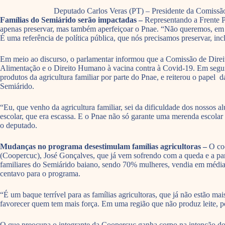
Deputado Carlos Veras (PT) – Presidente da Comissã
Famílias do Semiárido serão impactadas –
Representando a Frente P
apenas preservar, mas também aperfeiçoar o Pnae. “Não queremos, em nos
É uma referência de política pública, que nós precisamos preservar, inc
Em meio ao discurso, o parlamentar informou que a Comissão de Direito
Alimentação e o Direito Humano à vacina contra à Covid-19. Em seguid
produtos da agricultura familiar por parte do Pnae, e reiterou o papel 
Semiárido.
“Eu, que venho da agricultura familiar, sei da dificuldade dos nossos
escolar, que era escassa. E o Pnae não só garante uma merenda escolar 
o deputado.
Mudanças no programa desestimulam famílias agricultoras –
O coo
(Coopercuc), José Gonçalves, que já vem sofrendo com a queda e a par
familiares do Semiárido baiano, sendo 70% mulheres, vendia em média
centavo para o programa.
“É um baque terrível para as famílias agricultoras, que já não estão 
favorecer quem tem mais força. Em uma região que não produz leite, por
O que preocupa o integrante da Coopercuc ganha corpo na intenção do P