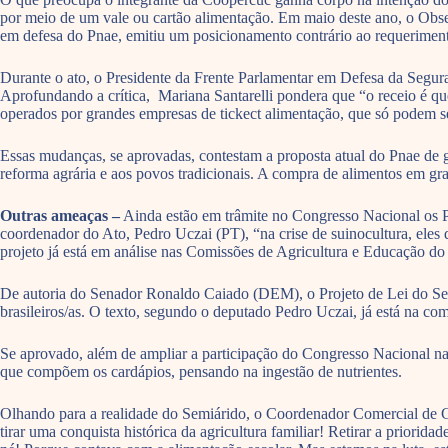
por meio de um vale ou cartão alimentação. Em maio deste ano, o Obs
em defesa do Pnae, emitiu um posicionamento contrário ao requeriment
Durante o ato, o Presidente da Frente Parlamentar em Defesa da Segur
Aprofundando a crítica, Mariana Santarelli pondera que “o receio é qu
operados por grandes empresas de tickect alimentação, que só podem 
Essas mudanças, se aprovadas, contestam a proposta atual do Pnae de g
reforma agrária e aos povos tradicionais. A compra de alimentos em gr
Outras ameaças –
Ainda estão em trâmite no Congresso Nacional os 
coordenador do Ato, Pedro Uczai (PT), “na crise de suinocultura, eles
projeto já está em análise nas Comissões de Agricultura e Educação d
De autoria do Senador Ronaldo Caiado (DEM), o Projeto de Lei do Senad
brasileiros/as. O texto, segundo o deputado Pedro Uczai, já está na co
Se aprovado, além de ampliar a participação do Congresso Nacional na 
que compõem os cardápios, pensando na ingestão de nutrientes.
Olhando para a realidade do Semiárido, o Coordenador Comercial de C
tirar uma conquista histórica da agricultura familiar! Retirar a priori