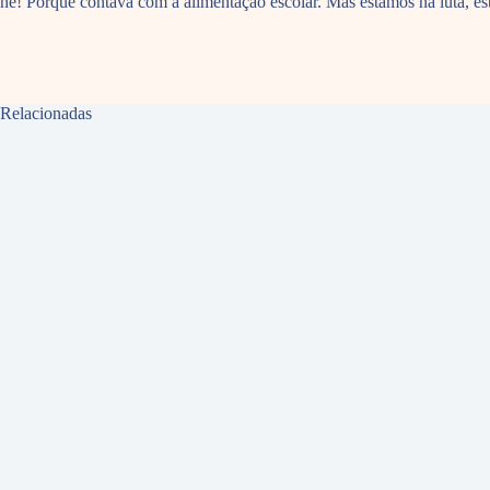
né! Porque contava com a alimentação escolar. Mas estamos na luta, es
Relacionadas