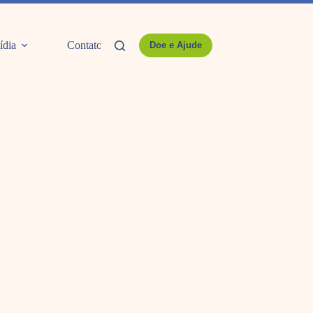
ídia
Contato
Doe e Ajude