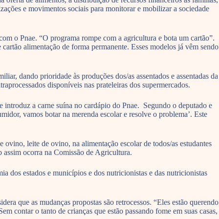
ações e movimentos sociais para monitorar e mobilizar a sociedade
a com o Pnae. “O programa rompe com a agricultura e bota um cartão”.
 de cartão alimentação de forma permanente. Esses modelos já vêm sendo
iliar, dando prioridade às produções dos/as assentados e assentadas da
raprocessados disponíveis nas prateleiras dos supermercados.
 introduz a carne suína no cardápio do Pnae. Segundo o deputado e
sumidor, vamos botar na merenda escolar e resolve o problema’. Este
vino, leite de ovino, na alimentação escolar de todos/as estudantes
so assim ocorra na Comissão de Agricultura.
 dos estados e municípios e dos nutricionistas e das nutricionistas
dera que as mudanças propostas são retrocessos. “Eles estão querendo
. Sem contar o tanto de crianças que estão passando fome em suas casas,