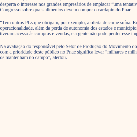
desperta o interesse nos grandes empresários de emplacar “uma tentati
Congresso sobre quais alimentos devem compor o cardápio do Pnae.
“Tem outros PLs que obrigam, por exemplo, a oferta de carne suína. E
operacionalidade, além da perda de autonomia dos estados e municípios
tiveram acesso às compras e vendas, e a gente não pode perder esse i
Na avaliação do responsável pelo Setor de Produção do Movimento dos
com a prioridade deste público no Pnae significa levar “milhares e mil
os mantenham no campo”, alertou.