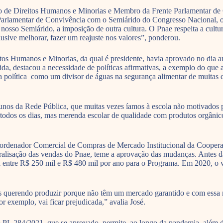
o de Direitos Humanos e Minorias e Membro da Frente Parlamentar d
arlamentar de Convivência com o Semiárido do Congresso Nacional, o 
so Semiárido, a imposição de outra cultura. O Pnae respeita a cultura l
lusive melhorar, fazer um reajuste nos valores”, ponderou.
s Humanos e Minorias, da qual é presidente, havia aprovado no dia ante
a, destacou a necessidade de políticas afirmativas, a exemplo do que
da política como um divisor de águas na segurança alimentar de muitas cr
 alunos da Rede Pública, que muitas vezes íamos à escola não motivados
todos os dias, mas merenda escolar de qualidade com produtos orgânicos
rdenador Comercial de Compras de Mercado Institucional da Coopera
alisação das vendas do Pnae, teme a aprovação das mudanças. Antes da
 entre R$ 250 mil e R$ 480 mil por ano para o Programa. Em 2020, o v
mais querendo produzir porque não têm um mercado garantido e com essa
 exemplo, vai ficar prejudicada,” avalia José.
L 284/2021, que se aprovado, permite, ao longo da pandemia, além da of