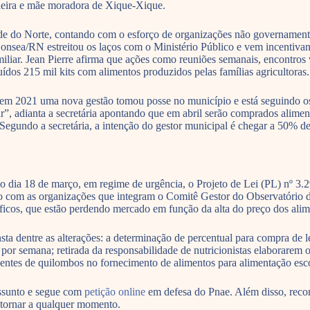
ndeira e mãe moradora de Xique-Xique.
e do Norte, contando com o esforço de organizações não governamentais
nsea/RN estreitou os laços com o Ministério Público e vem incentivan
iliar. Jean Pierre afirma que ações como reuniões semanais, encontros 
uídos 215 mil kits com alimentos produzidos pelas famílias agricultoras.
 em 2021 uma nova gestão tomou posse no município e está seguindo os 
liar”, adianta a secretária apontando que em abril serão comprados alim
egundo a secretária, a intenção do gestor municipal é chegar a 50% de 
 dia 18 de março, em regime de urgência, o Projeto de Lei (PL) nº 3.2
com as organizações que integram o Comitê Gestor do Observatório da
oríficos, que estão perdendo mercado em função da alta do preço dos alim
entre as alterações: a determinação de percentual para compra de leite
or semana; retirada da responsabilidade de nutricionistas elaborarem os
entes de quilombos no fornecimento de alimentos para alimentação esco
ssunto e segue com
petição online
em defesa do Pnae. Além disso, reco
retornar a qualquer momento.