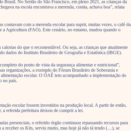
do Brasil. No Sertão do São Francisco, em pleno 2021, as crianças da
hegava na escola encontrava a merenda, comia, achava boa”, relata
ras contavam com a merenda escolar para suprir, muitas vezes, o café da
e a Agricultura (FAO). Este cenário, no entanto, mudou quando o
 calorias do que o recomendável. Ou seja, as crianças que atualmente
dados do Instituto Brasileiro de Geografia e Estatística (IBGE).
ompleto do ponto de vista da segurança alimentar e nutricional”,
ersas organizações, a exemplo do Fórum Brasileiro de Soberania e
ra a alimentação escolar. O ÓAÊ tem acompanhado a implementação do
o no país.
ão escolar fossem investidos na produção local. A partir de então,
a referida prefeitura deixou de cumprir a lei.
s presenciais, o referido órgão continuou repassando recursos para
a receber os Kits, serviu muito, mas hoje já não tá tendo (…), se