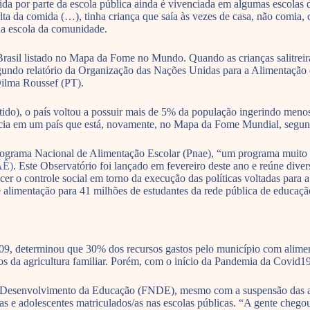
ida por parte da escola pública ainda é vivenciada em algumas escolas 
da comida (…), tinha criança que saía às vezes de casa, não comia, c
na escola da comunidade.
o Brasil listado no Mapa da Fome no Mundo. Quando as crianças salitrei
gundo relatório da Organização das Nações Unidas para a Alimentação 
Dilma Roussef (PT).
ido), o país voltou a possuir mais de 5% da população ingerindo menos
cia em um país que está, novamente, no Mapa da Fome Mundial, segundo 
Programa Nacional de Alimentação Escolar (Pnae), “um programa muito c
AÊ)
. Este Observatório foi lançado em fevereiro deste ano e reúne div
cer o controle social em torno da execução das políticas voltadas pa
e alimentação para 41 milhões de estudantes da rede pública de educaçã
 determinou que 30% dos recursos gastos pelo município com alimentaç
s da agricultura familiar. Porém, com o início da Pandemia da Covid19, 
 Desenvolvimento da Educação (FNDE), mesmo com a suspensão das aula
s e adolescentes matriculados/as nas escolas públicas. “A gente chegou 