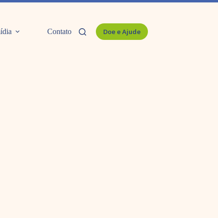
ídia
Contato
Doe e Ajude