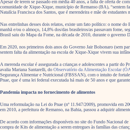
Apesar de terem se passado em média 40 anos, a falta de oferta de com
comunidade de Xique-Xique, município de Remanso (BA), “sentem falta 
Natalícia Francisca dos Santos, que é merendeira e mãe de estudantes 
Nas entrelinhas desses dois relatos, existe um fato político: o nome d
manhã e/ou o almoço, 14,8% dos/das brasileiros/as passavam fome, se
Brasil saiu do Mapa da Fome, na década de 2010, durante o governo 
Em 2020, nos primeiros dois anos do Governo Jair Bolsonaro (sem part
sentem falta da alimentação na escola de Xique-Xique vivem sua infân
A merenda escolar é assegurada a crianças e adolescentes a partir do 
avalia Mariana Santarelli, do
Observatório da Alimentação Escolar (Ó
Segurança Alimentar e Nutricional (FBSSAN), com o intuito de fortale
Pnae, que é uma lei federal executada há mais de 50 anos e que garant
Pandemia impacta no fornecimento de alimentos
Uma reformulação na Lei do Pnae (nº 11.947/2009), promovida em 2009,
em 2010, a prefeitura de Remanso, na Bahia, passou a adquirir alimento
De acordo com informações disponíveis no site do Fundo Nacional de
compra de Kits de alimentação a serem entregues às famílias das criança