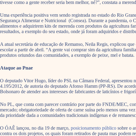
tivesse como a gente receber seria bem melhor, né?”, constata a mere
Uma experiência positiva vem sendo registrada no estado do Rio Grand
Segurança Alimentar e Nutricional (Consea). Durante a pandemia, o Co
alimentos e adquirirem kits de merenda com produtos da agricultura fam
resultados, a exemplo do seu estado, onde já foram adquiridos e distrib
A atual secretária de educação de Remanso, Neila Regis, explicou que
escolar a partir de abril. “A gente vai comprar sim da agricultura fami
produtos oriundos das comunidades, a exemplo de peixe, mel e batata. S
Ataque ao Pnae
O deputado Vitor Hugo, líder do PSL na Câmara Federal, apresentou no
4.195/2012, de autoria do deputado Afonso Hamm (PP-RS). De acordo 
Bolsonaro de atender aos interesses de fabricantes de laticínios e frig
No PL, que conta com parecer contrário por parte do FNDE/MEC, consta d
mercado; obrigatoriedade de oferta de carne suína pelo menos uma vez p
da prioridade dada a comunidades tradicionais indígenas e de remanesc
O ÓAÊ lançou, no dia 19 de março,
posicionamento público
sobre o a
contra os dois projetos, os quais foram retirados de pauta mas podem 