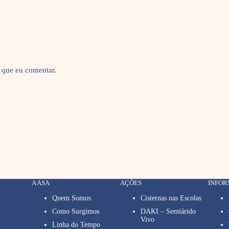
 que eu comentar.
A ASA
AÇÕES
INFO
Quem Somos
Cisternas nas Escolas
Como Surgimos
DAKI – Semiárido
Vivo
Linha do Tempo