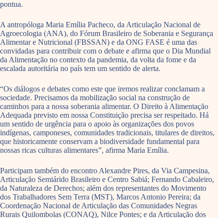
pontua.
A antropóloga Maria Emília Pacheco, da Articulação Nacional de
Agroecologia (ANA), do Fórum Brasileiro de Soberania e Segurança
Alimentar e Nutricional (FBSSAN) e da ONG FASE é uma das
convidadas para contribuir com o debate e afirma que o Dia Mundial
da Alimentação no contexto da pandemia, da volta da fome e da
escalada autoritária no país tem um sentido de alerta.
“Os diálogos e debates como este que iremos realizar conclamam a
sociedade. Precisamos da mobilização social na construção de
caminhos para a nossa soberania alimentar. O Direito à Alimentação
Adequada previsto em nossa Constituição precisa ser respeitado. Há
um sentido de urgência para o apoio às organizações dos povos
indígenas, camponeses, comunidades tradicionais, titulares de direitos,
que historicamente conservam a biodiversidade fundamental para
nossas ricas culturas alimentares”, afirma Maria Emília.
Participam também do encontro Alexandre Pires, da Via Campesina,
Articulação Semiárido Brasileiro e Centro Sabiá; Fernando Cabaleiro,
da Naturaleza de Derechos; além dos representantes do Movimento
dos Trabalhadores Sem Terra (MST), Marcos Antonio Pereira; da
Coordenação Nacional de Articulação das Comunidades Negras
Rurais Quilombolas (CONAQ), Nilce Pontes; e da Articulação dos