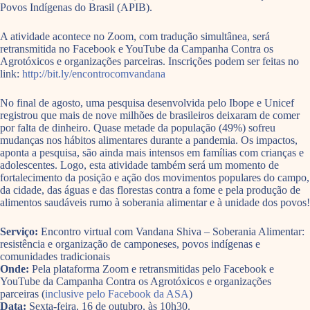
Povos Indígenas do Brasil (APIB).
A atividade acontece no Zoom, com tradução simultânea, será
retransmitida no Facebook e YouTube da Campanha Contra os
Agrotóxicos e organizações parceiras. Inscrições podem ser feitas no
link:
http://bit.ly/encontrocomvandana
No final de agosto, uma pesquisa desenvolvida pelo Ibope e Unicef
registrou que mais de nove milhões de brasileiros deixaram de comer
por falta de dinheiro. Quase metade da população (49%) sofreu
mudanças nos hábitos alimentares durante a pandemia. Os impactos,
aponta a pesquisa, são ainda mais intensos em famílias com crianças e
adolescentes. Logo, esta atividade também será um momento de
fortalecimento da posição e ação dos movimentos populares do campo,
da cidade, das águas e das florestas contra a fome e pela produção de
alimentos saudáveis rumo à soberania alimentar e à unidade dos povos!
Serviço:
Encontro virtual com Vandana Shiva – Soberania Alimentar:
resistência e organização de camponeses, povos indígenas e
comunidades tradicionais
Onde:
Pela plataforma Zoom e retransmitidas pelo Facebook e
YouTube da Campanha Contra os Agrotóxicos e organizações
parceiras (
inclusive pelo Facebook da ASA
)
Data:
Sexta-feira, 16 de outubro, às 10h30.