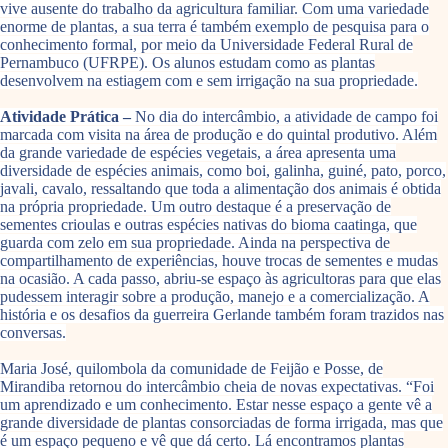
vive ausente do trabalho da agricultura familiar. Com uma variedade
enorme de plantas, a sua terra é também exemplo de pesquisa para o
conhecimento formal, por meio da Universidade Federal Rural de
Pernambuco (UFRPE). Os alunos estudam como as plantas
desenvolvem na estiagem com e sem irrigação na sua propriedade.
Atividade Prática –
No dia do intercâmbio, a atividade de campo foi
marcada com visita na área de produção e do quintal produtivo. Além
da grande variedade de espécies vegetais, a área apresenta uma
diversidade de espécies animais, como boi, galinha, guiné, pato, porco,
javali, cavalo, ressaltando que toda a alimentação dos animais é obtida
na própria propriedade. Um outro destaque é a preservação de
sementes crioulas e outras espécies nativas do bioma caatinga, que
guarda com zelo em sua propriedade. Ainda na perspectiva de
compartilhamento de experiências, houve trocas de sementes e mudas
na ocasião. A cada passo, abriu-se espaço às agricultoras para que elas
pudessem interagir sobre a produção, manejo e a comercialização. A
história e os desafios da guerreira Gerlande também foram trazidos nas
conversas.
Maria José, quilombola da comunidade de Feijão e Posse, de
Mirandiba retornou do intercâmbio cheia de novas expectativas. “Foi
um aprendizado e um conhecimento. Estar nesse espaço a gente vê a
grande diversidade de plantas consorciadas de forma irrigada, mas que
é um espaço pequeno e vê que dá certo. Lá encontramos plantas