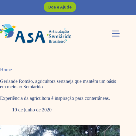
Pular
Doe e Ajude
para
o
conteúdo
Home
Gerlande Romão, agricultora sertaneja que mantém um oásis
em meio ao Semiárido
Experiência da agricultora é inspiração para conterrâneas.
19 de junho de 2020