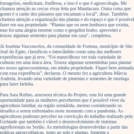
forrageiras, medicinais, frutíferas, e isso é o que é agroecologia. Me
chamou atenção as cercas vivas feita por Mandacaru. Outra coisa que
gostei é o canto dos pássaros que encantam o local”, disse. Também
chamou atenção a organização das plantas e do espaço e que é possível
fazer em sua propriedade. “Plantas que eu nem lembrava que existia,
mas foi uma alegria enorme como o gergelim brabo, aproveitei e
trouxe algumas sementes para plantar em casa”, completou.
Já Joselma Vasconcelos, da comunidade de Fortuna, município de São
José do Egito, classificou o intercâmbio como uma das melhores
experiências que já teve. “Foi maravilhoso ver toda variedade de
culturas em uma única área. Trouxe algumas sementinhas para plantar
no nosso agroecossistema, em minha propriedade. Fiquei bem animada
com essa experiência”, declarou. O mesmo fez a agricultora Márcia
Andreia, levando uma variedade de pimentas e sementes de moringa
para fazer farinha.
Para Sara Rufino, assessora técnica do Projeto, esta foi uma grande
oportunidade para as mulheres perceberem que é possível viver da
agricultura familiar, na região semiárida, mesmo considerando os
desafios a serem enfrentados neste momento com a pandemia. As
agricultoras puderam perceber na convicção do trabalho realizado pela
Gerlande que também é viável o desenvolvimento de sistemas
agroflorestais no Sertão. As metodologias desenvolvidas a partir das
práticas agroecológicas, junto ao solo e plantas, fomenta o