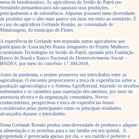
mesa de brasileiras(os). As agricultoras do Sertão do Pajeú (no
Semiárido pernambucano) não pararam suas produções,
principalmente a de subsistência. Algumas possuem tanta diversidade
de produtos que o sítio mais parece um óasis em meio ao semiárido. É
o caso da agricultora Gerlande Romão, na comunidade de
Matalotagem, do município de Flores.
A experiência de Gerlande tem inspirado outras agricultoras que
participam de Associações Rurais integrantes do Projeto Mulheres
construindo Tecnologias no Sertão do Pajeú, apoiado pela Fundação
Banco do Brasil e Banco Nacional do Desenvolvimento Social –
BNDES, por meio do convênio 17.300/2018.
Antes da pandemia, o projeto promoveu um intercâmbio entre as
agricultoras. O encontro proporcionou a troca de experiências sobre a
produção agroecológica e o Sistema Agroflorestal, trazendo os desafios
enfrentados e os caminhos para superação dos mesmos, por meio da
assessoria técnica e da organização comunitária. Novos
conhecimentos, perspectivas e troca de experiências foram
considerados pelas participantes como os principais resultados
alcançados durante o intercâmbio.
Dona Gerlande Romão produz uma diversidade de produtos e adquire
a alimentação e as proteínas para a sua família em seu quintal. A
propriedade é gerenciada apenas por ela, o seu marido é pedreiro e