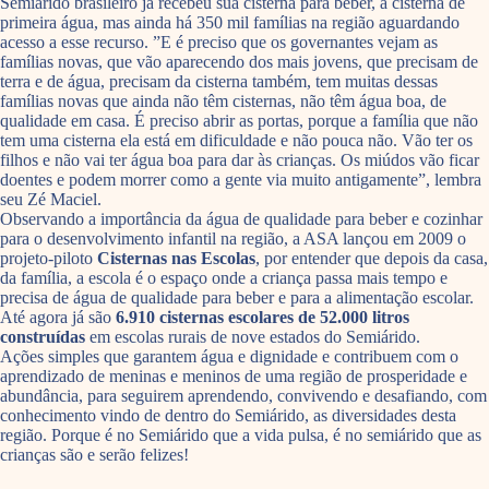
Semiárido brasileiro já recebeu sua cisterna para beber, a cisterna de
primeira água, mas ainda há 350 mil famílias na região aguardando
acesso a esse recurso. ”E é preciso que os governantes vejam as
famílias novas, que vão aparecendo dos mais jovens, que precisam de
terra e de água, precisam da cisterna também, tem muitas dessas
famílias novas que ainda não têm cisternas, não têm água boa, de
qualidade em casa. É preciso abrir as portas, porque a família que não
tem uma cisterna ela está em dificuldade e não pouca não. Vão ter os
filhos e não vai ter água boa para dar às crianças. Os miúdos vão ficar
doentes e podem morrer como a gente via muito antigamente”, lembra
seu Zé Maciel.
Observando a importância da água de qualidade para beber e cozinhar
para o desenvolvimento infantil na região, a ASA lançou em 2009 o
projeto-piloto
Cisternas nas Escolas
, por entender que depois da casa,
da família, a escola é o espaço onde a criança passa mais tempo e
precisa de água de qualidade para beber e para a alimentação escolar.
Até agora já são
6.910 cisternas escolares de 52.000 litros
construídas
em escolas rurais de nove estados do Semiárido.
Ações simples que garantem água e dignidade e contribuem com o
aprendizado de meninas e meninos de uma região de prosperidade e
abundância, para seguirem aprendendo, convivendo e desafiando, com
conhecimento vindo de dentro do Semiárido, as diversidades desta
região. Porque é no Semiárido que a vida pulsa, é no semiárido que as
crianças são e serão felizes!