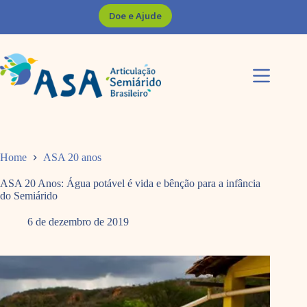
Pular
Doe e Ajude
para
o
conteúdo
Home
ASA 20 anos
ASA 20 Anos: Água potável é vida e bênção para a infância
do Semiárido
6 de dezembro de 2019