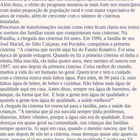
Além disso, o efeito do programa mostrou-se mais forte nos municípios
com maior proporção de população rural e com maior expectativa de
anos de estudo, além de crescente com o número de cisternas
instaladas.
Processos de transformações sociais como estes ficam claros nos rostos
e sorrisos das famílias rurais que conquistaram suas cisternas. Na
Paraíba, a chegada das cisternas foi antes. Em 1996, a família de seu
José Maciel, do Sítio Caiçaras, em Pocinho, conquistou a primeira
cisterna. “A cisterna que recebi aqui foi do Fundo Rotativo. Foi uma
época de grande estiagem. Quando eu fiz a primeira cisterna só tinha a
minha filha nascida, ela tinha quatro anos, meu menino só nasceu em
1997, um ano depois da primeira cisterna. Coisa melhor do mundo,
mudou a vida do ser humano no geral. Quem teve e tem o cuidado
com a cisterna nunca mais faltou água. Para mim, de 96 para cá, num
faltou água de beber, de beber e cozinhar. Não faltou mais água de
qualidade aqui em casa. Antes disso, sempre era água de barreiros, de
tanque, da forma que for. E hoje a gente tem água de qualidade e
quando a gente tem água de qualidade, a saúde melhora!”
A chegada da cisterna foi essencial para a família, para a saúde das
crianças. “A menina que já era nascida sempre tinha problemas,
diarreias, febres vômitos, porque a água não era de qualidade. Essas
doenças era quase geral na comunidade, nas crianças das famílias
sempre aparecia. Ai aqui em casa, quando o menino nasceu, que foi
um ano depois de nós ter a cisterna, essas doenças quase não aparecia
mais, porque aí já era outra água, água de qualidade,” avalia seu Zé