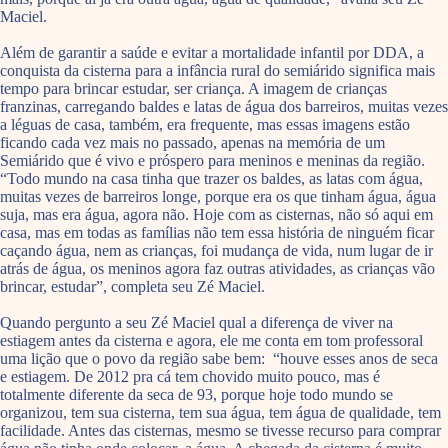
Maciel.
Além de garantir a saúde e evitar a mortalidade infantil por DDA, a
conquista da cisterna para a infância rural do semiárido significa mais
tempo para brincar estudar, ser criança. A imagem de crianças
franzinas, carregando baldes e latas de água dos barreiros, muitas vezes
a léguas de casa, também, era frequente, mas essas imagens estão
ficando cada vez mais no passado, apenas na memória de um
Semiárido que é vivo e próspero para meninos e meninas da região.
“Todo mundo na casa tinha que trazer os baldes, as latas com água,
muitas vezes de barreiros longe, porque era os que tinham água, água
suja, mas era água, agora não. Hoje com as cisternas, não só aqui em
casa, mas em todas as famílias não tem essa história de ninguém ficar
caçando água, nem as crianças, foi mudança de vida, num lugar de ir
atrás de água, os meninos agora faz outras atividades, as crianças vão
brincar, estudar”, completa seu Zé Maciel.
Quando pergunto a seu Zé Maciel qual a diferença de viver na
estiagem antes da cisterna e agora, ele me conta em tom professoral
uma lição que o povo da região sabe bem: “houve esses anos de seca
e estiagem. De 2012 pra cá tem chovido muito pouco, mas é
totalmente diferente da seca de 93, porque hoje todo mundo se
organizou, tem sua cisterna, tem sua água, tem água de qualidade, tem
facilidade. Antes das cisternas, mesmo se tivesse recurso para comprar