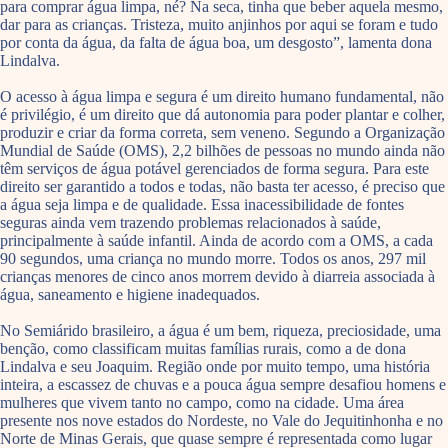
para comprar água limpa, né? Na seca, tinha que beber aquela mesmo,
dar para as crianças. Tristeza, muito anjinhos por aqui se foram e tudo
por conta da água, da falta de água boa, um desgosto”, lamenta dona
Lindalva.
O acesso à água limpa e segura é um direito humano fundamental, não
é privilégio, é um direito que dá autonomia para poder plantar e colher,
produzir e criar da forma correta, sem veneno. Segundo a Organização
Mundial de Saúde (OMS), 2,2 bilhões de pessoas no mundo ainda não
têm serviços de água potável gerenciados de forma segura. Para este
direito ser garantido a todos e todas, não basta ter acesso, é preciso que
a água seja limpa e de qualidade. Essa inacessibilidade de fontes
seguras ainda vem trazendo problemas relacionados à saúde,
principalmente à saúde infantil. Ainda de acordo com a OMS, a cada
90 segundos, uma criança no mundo morre. Todos os anos, 297 mil
crianças menores de cinco anos morrem devido à diarreia associada à
água, saneamento e higiene inadequados.
No Semiárido brasileiro, a água é um bem, riqueza, preciosidade, uma
benção, como classificam muitas famílias rurais, como a de dona
Lindalva e seu Joaquim. Região onde por muito tempo, uma história
inteira, a escassez de chuvas e a pouca água sempre desafiou homens e
mulheres que vivem tanto no campo, como na cidade. Uma área
presente nos nove estados do Nordeste, no Vale do Jequitinhonha e no
Norte de Minas Gerais, que quase sempre é representada como lugar