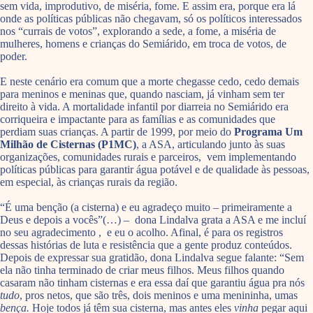
sem vida, improdutivo, de miséria, fome. E assim era, porque era lá
onde as políticas públicas não chegavam, só os políticos interessados
nos “currais de votos”, explorando a sede, a fome, a miséria de
mulheres, homens e crianças do Semiárido, em troca de votos, de
poder.
E neste cenário era comum que a morte chegasse cedo, cedo demais
para meninos e meninas que, quando nasciam, já vinham sem ter
direito à vida. A mortalidade infantil por diarreia no Semiárido era
corriqueira e impactante para as famílias e as comunidades que
perdiam suas crianças. A partir de 1999, por meio do
Programa Um
Milhão de Cisternas (P1MC)
, a ASA, articulando junto às suas
organizações, comunidades rurais e parceiros, vem implementando
políticas públicas para garantir água potável e de qualidade às pessoas,
em especial, às crianças rurais da região.
“É uma benção (a cisterna) e eu agradeço muito – primeiramente a
Deus e depois a vocês”(…) – dona Lindalva grata a ASA e me incluí
no seu agradecimento , e eu o acolho. Afinal, é para os registros
dessas histórias de luta e resistência que a gente produz conteúdos.
Depois de expressar sua gratidão, dona Lindalva segue falante: “Sem
ela não tinha terminado de criar meus filhos. Meus filhos quando
casaram não tinham cisternas e era essa daí que garantiu água pra nós
tudo
, pros netos, que são três, dois meninos e uma menininha, umas
bença.
Hoje todos já têm sua cisterna, mas antes eles
vinha
pegar aqui