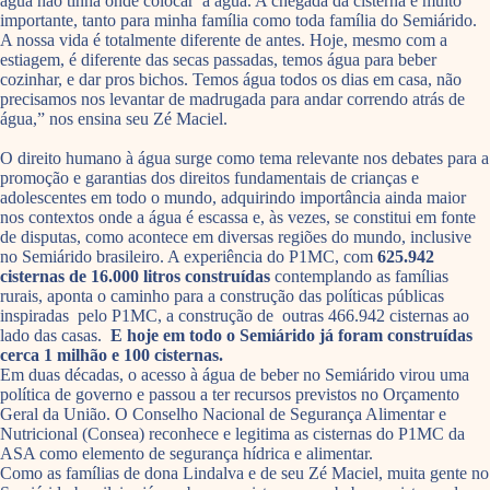
água não tinha onde colocar a água. A chegada da cisterna é muito
importante, tanto para minha família como toda família do Semiárido.
A nossa vida é totalmente diferente de antes. Hoje, mesmo com a
estiagem, é diferente das secas passadas, temos água para beber
cozinhar, e dar pros bichos. Temos água todos os dias em casa, não
precisamos nos levantar de madrugada para andar correndo atrás de
água,” nos ensina seu Zé Maciel.
O direito humano à água surge como tema relevante nos debates para a
promoção e garantias dos direitos fundamentais de crianças e
adolescentes em todo o mundo, adquirindo importância ainda maior
nos contextos onde a água é escassa e, às vezes, se constitui em fonte
de disputas, como acontece em diversas regiões do mundo, inclusive
no Semiárido brasileiro. A experiência do P1MC, com
625.942
cisternas de 16.000 litros construídas
contemplando as famílias
rurais, aponta o caminho para a construção das políticas públicas
inspiradas pelo P1MC, a construção de outras 466.942 cisternas ao
lado das casas.
E hoje em todo o Semiárido já foram construídas
cerca 1 milhão e 100 cisternas.
Em duas décadas, o acesso à água de beber no Semiárido virou uma
política de governo e passou a ter recursos previstos no Orçamento
Geral da União. O Conselho Nacional de Segurança Alimentar e
Nutricional (Consea) reconhece e legitima as cisternas do P1MC da
ASA como elemento de segurança hídrica e alimentar.
Como as famílias de dona Lindalva e de seu Zé Maciel, muita gente no