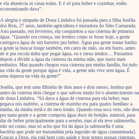
e ela abastecia as casas todas. E é só para beber e cozinhar, então
economizando dava”.
A alegria e simpatia de Dona Lindalva foi passada para a filha Josélia
dos Reis, 27 anos, também agricultora e moradora do Sítio Camarada.
Ano passado, em fevereiro, ela conquistou a sua cisterna de primeira
água. “Quando era criança, me lembro como se fosse hoje, a gente
carregava água de um barreiro pra beber. Água pra gente tomar banho
a gente ia buscar longe também, em carro de mão, ou em burro, antes
de ir pra escola tinha que pegar água, eu e meus irmãos… Passamos
depois a dividir a água da cisterna da minha mãe, que mora mais
embaixo. Mas quando chegou essa cisterna pra minha família, foi tudo
na vida da gente porque água é vida, a gente não vive sem água. É
uma riqueza na vida da gente!”
Josélia, que tem uma filhinha de dois anos e dois meses, lembra que
antes da cisterna dela chegar o que salvou muito foi o abastecimento na
de dona Lindalva. “Só dava a água de cisterna para ela beber, mas
pegava nós
tudinho,
a cisterna de
mainha
era para quatro famílias: a
minha, da minha irmã e do meu irmão. Quando essa seca veio, não deu
pra tanta gente e a gente comprou água doce de botijão, mineral, para
dar de beber principalmente para a neném, mas aí ela teve salmonella,
não sei como, mas só acho que foi da água [a salmonella é uma
bactéria que pode ser transmitida pela ingestão de água contaminada].
Graças a Deus, ela está bem com saúde e hoje temos nossas cisternas,