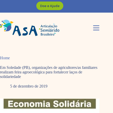
Pular
Doe e Ajude
para
o
conteúdo
Home
Em Soledade (PB), organizações de agricultores/as familiares
realizam feira agroecológica para fortalecer laços de
solidariedade
5 de dezembro de 2019