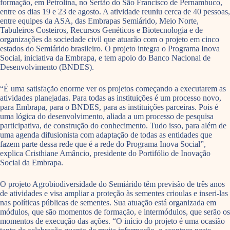
formação, em Petrolina, no Sertão do São Francisco de Pernambuco,
entre os dias 19 e 23 de agosto. A atividade reuniu cerca de 40 pessoas,
entre equipes da ASA, das Embrapas Semiárido, Meio Norte,
Tabuleiros Costeiros, Recursos Genéticos e Biotecnologia e de
organizações da sociedade civil que atuarão com o projeto em cinco
estados do Semiárido brasileiro. O projeto integra o Programa Inova
Social, iniciativa da Embrapa, e tem apoio do Banco Nacional de
Desenvolvimento (BNDES).
“É uma satisfação enorme ver os projetos começando a executarem as
atividades planejadas. Para todas as instituições é um processo novo,
para Embrapa, para o BNDES, para as instituições parceiras. Pois é
uma lógica do desenvolvimento, aliada a um processo de pesquisa
participativa, de construção do conhecimento. Tudo isso, para além de
uma agenda difusionista com adaptação de todas as entidades que
fazem parte dessa rede que é a rede do Programa Inova Social”,
explica Cristhiane Amâncio, presidente do Portifólio de Inovação
Social da Embrapa.
O projeto Agrobiodiversidade do Semiárido têm previsão de três anos
de atividades e visa ampliar a proteção às sementes crioulas e inseri-las
nas políticas públicas de sementes. Sua atuação está organizada em
módulos, que são momentos de formação, e intermódulos, que serão os
momentos de execução das ações. “O início do projeto é uma ocasião