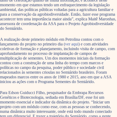
tanto de celebração quanto de muita informação, e acontece neste
momento em que estamos tendo um enfraquecimento da legislação
ambiental, das políticas públicas voltadas para a agricultura familiar e
para a conservação da agrobiodiversidade. Então, fazer esse programa
acontecer tem uma importância maior ainda”, explica Maitê Maronhas,
assessora de coordenação da ASA para o Projeto Agrobiodiversidade
do Semiárido.
A realização deste primeiro módulo em Petrolina contou com o
lançamento do projeto no primeiro dia (
ver aqui
) e com atividades
coletivas de formação e planejamento, incluindo visita de campo, com
aprofundamento no processo de implantação de campos de
multiplicação de sementes. Um dos momentos iniciais da formação
contou com a construção de uma linha do tempo com marcos e
políticas no campo da pesquisa, poder público e sociedade civil
relacionados às sementes crioulas no Semiárido brasileiro. Foram
mapeados marcos entre os anos de 1980 e 2015, ano em que a ASA
iniciou as ações com o Programa Sementes do Semiárido.
Para Edson Guiducci Filho, pesquisador da Embrapa Recursos
Genéticos e Biotecnologia, sediada em Brasília/DF, esse foi um
momento essencial e indicador da dinâmica do projeto. “Iniciar um
projeto com um módulo como esse, com as pessoas se conhecendo,
numa dinâmica muito interessante, onde está todo mundo conectado
tem um diferencial. E trazer a trajetória do Semiárido, como a gente