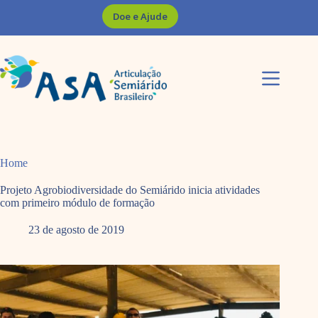
Pular
Doe e Ajude
para
o
conteúdo
Home
Projeto Agrobiodiversidade do Semiárido inicia atividades
com primeiro módulo de formação
23 de agosto de 2019