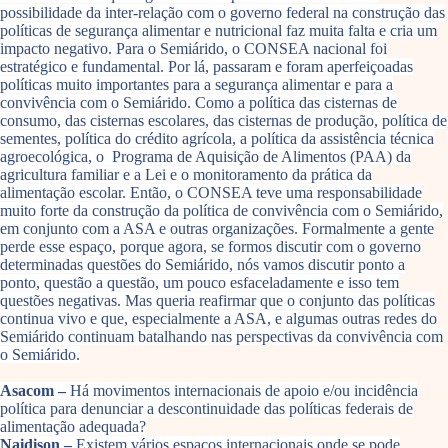
possibilidade da inter-relação com o governo federal na construção das
políticas de segurança alimentar e nutricional faz muita falta e cria um
impacto negativo. Para o Semiárido, o CONSEA nacional foi
estratégico e fundamental. Por lá, passaram e foram aperfeiçoadas
políticas muito importantes para a segurança alimentar e para a
convivência com o Semiárido. Como a política das cisternas de
consumo, das cisternas escolares, das cisternas de produção, política de
sementes, política do crédito agrícola, a política da assistência técnica
agroecológica, o Programa de Aquisição de Alimentos (PAA) da
agricultura familiar e a Lei e o monitoramento da prática da
alimentação escolar. Então, o CONSEA teve uma responsabilidade
muito forte da construção da política de convivência com o Semiárido,
em conjunto com a ASA e outras organizações. Formalmente a gente
perde esse espaço, porque agora, se formos discutir com o governo
determinadas questões do Semiárido, nós vamos discutir ponto a
ponto, questão a questão, um pouco esfaceladamente e isso tem
questões negativas. Mas queria reafirmar que o conjunto das políticas
continua vivo e que, especialmente a ASA, e algumas outras redes do
Semiárido continuam batalhando nas perspectivas da convivência com
o Semiárido.
Asacom –
Há movimentos internacionais de apoio e/ou incidência
política para denunciar a descontinuidade das políticas federais de
alimentação adequada?
Naidison –
Existem vários espaços internacionais onde se pode