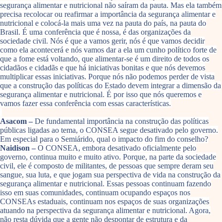
segurança alimentar e nutricional não saíram da pauta. Mas ela também
precisa recolocar ou reafirmar a importância da segurança alimentar e
nutricional e colocá-la mais uma vez na pauta do país, na pauta do
Brasil. É uma conferência que é nossa, é das organizações da
sociedade civil. Nós é que a vamos gerir, nós é que vamos decidir
como ela acontecerá e nós vamos dar a ela um cunho político forte de
que a fome está voltando, que alimentar-se é um direito de todos os
cidadãos e cidadãs e que há iniciativas bonitas e que nós devemos
multiplicar essas iniciativas. Porque nós não podemos perder de vista
que a construção das políticas do Estado devem integrar a dimensão da
segurança alimentar e nutricional. É por isso que nós queremos e
vamos fazer essa conferência com essas características.
Asacom –
De fundamental importância na construção das políticas
públicas ligadas ao tema, o CONSEA segue desativado pelo governo.
Em especial para o Semiárido, qual o impacto do fim do conselho?
Naidison –
O CONSEA, embora desativado oficialmente pelo
governo, continua muito e muito ativo. Porque, na parte da sociedade
civil, ele é composto de militantes, de pessoas que sempre deram seu
sangue, sua luta, e que jogam sua perspectiva de vida na construção da
segurança alimentar e nutricional. Essas pessoas continuam fazendo
isso em suas comunidades, continuam ocupando espaços nos
CONSEAs estaduais, continuam nos espaços de suas organizações
atuando na perspectiva da segurança alimentar e nutricional. Agora,
não resta dúvida que a gente não despontar de estrutura e da