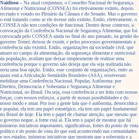
Naidison –
Na atual conjuntura, o Conselho Nacional de Segurança
Alimentar e Nutricional (CONSEA) foi efetivamente extinto, depois
recriado e votado no Plenário da Câmara e do Senado. Mas o governo
o está tratando como se ele tivesse sido extinto. Então, efetivamente, o
CONSEA não tem condições de funcionar. Dentro desse contexto, a
convocação da Conferência Nacional de Segurança Alimentar, que foi
convocada pelo CONSEA ainda no final do ano passado, na gestão do
governo Temer, deixou de existir, e pelos processos governamentais a
conferência não existirá. Então, organizações da sociedade civil, que
atuam no campo da alimentação, da segurança alimentar e nutricional
da população, avaliam que deixar simplesmente de realizar uma
conferência porque o governo não deseja que ela seja realizada não
seria uma boa opção. Então, esse conjunto de organizações, entre as
quais está a Articulação Semiárido Brasileiro (ASA), resolveram
mobilizar uma Conferência Nacional, Popular, Autônoma: por
Direitos, Democracia e Soberania e Segurança Alimentar e
Nutricional, no Brasil. Ou seja, essa conferência a ser feita com nossas
forças, com nossos esforços, a partir de nossas possibilidades e do
nosso modo e atuar. Por isso a gente fala que é autônoma, democrática
e popular, ela tem um papel estratégico, ela tem um papel fundamental
no Brasil de hoje. Ela tem o papel de chamar atenção, que mesmo que
o governo negue, a fome está aí. Ela tem o papel de mostrar que há
inúmeras iniciativas importantes, significativas, fortes do ponto de vista
político e do ponto de vista do que está acontecendo nas comunidades
e nos estados, inúmeras iniciativas que mostram que a soberania e a