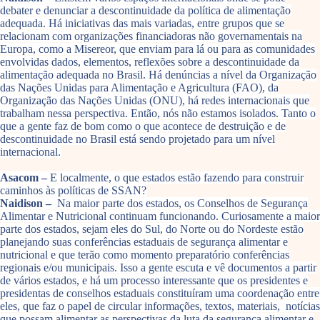
debater e denunciar a descontinuidade da política de alimentação
adequada. Há iniciativas das mais variadas, entre grupos que se
relacionam com organizações financiadoras não governamentais na
Europa, como a Misereor, que enviam para lá ou para as comunidades
envolvidas dados, elementos, reflexões sobre a descontinuidade da
alimentação adequada no Brasil. Há denúncias a nível da Organização
das Nações Unidas para Alimentação e Agricultura (FAO), da
Organização das Nações Unidas (ONU), há redes internacionais que
trabalham nessa perspectiva. Então, nós não estamos isolados. Tanto o
que a gente faz de bom como o que acontece de destruição e de
descontinuidade no Brasil está sendo projetado para um nível
internacional.
Asacom –
E localmente, o que estados estão fazendo para construir
caminhos às políticas de SSAN?
Naidison –
Na maior parte dos estados, os Conselhos de Segurança
Alimentar e Nutricional continuam funcionando. Curiosamente a maior
parte dos estados, sejam eles do Sul, do Norte ou do Nordeste estão
planejando suas conferências estaduais de segurança alimentar e
nutricional e que terão como momento preparatório conferências
regionais e/ou municipais. Isso a gente escuta e vê documentos a partir
de vários estados, e há um processo interessante que os presidentes e
presidentas de conselhos estaduais constituíram uma coordenação entre
eles, que faz o papel de circular informações, textos, materiais, notícias
que possam alimentar as perspectivas da luta da segurança alimentar e