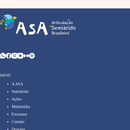
MENU
A ASA
Semiárido
Ações
Multimídia
Enconasa
Contato
Doações