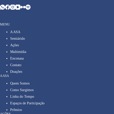
MENU
A ASA
Semiárido
Ações
Multimídia
Enconasa
Contato
Doações
A ASA
Quem Somos
Como Surgimos
Linha do Tempo
Espaços de Participação
Prêmios
AÇÕES