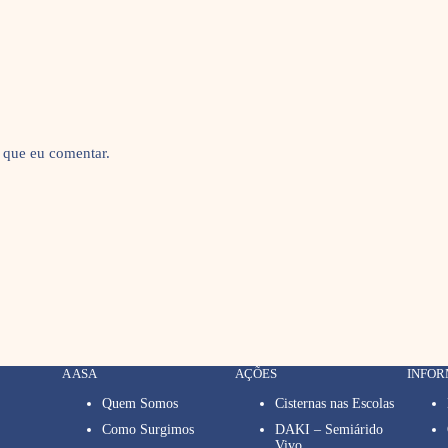
 que eu comentar.
A ASA
AÇÕES
INFO
Quem Somos
Cisternas nas Escolas
Como Surgimos
DAKI – Semiárido
Vivo