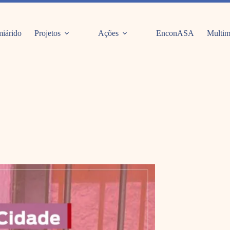
iárido
Projetos
Ações
EnconASA
Multim