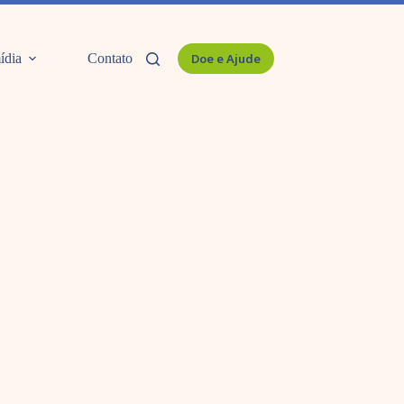
ídia
Contato
Doe e Ajude