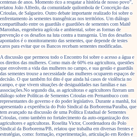
centenas de anos. Momento rico a resgatar a história de nosso povo”,
relatou João Alfredo, da comunidade quilombola de Conceição das
Crioulas, de Salgueiro. Outro debate importante realizado foi sobre o
enfrentamento às sementes transgênicas nos territórios. Um diálogo
compartilhado entre os guardiãs e guardiões de sementes com Maitê
Maronhas, engenheira agrícola e ambiental, sobre as formas de
prevenção e os desafios na luta contra a transgenia. Um dos desafios
apontados é o monitoramento das sementes, que depende de testes
caros para evitar que os Bancos recebam sementes modificadas.
A discussão que permeou todo o Encontro foi sobre o acesso a água e
os direitos das mulheres. Como mais de 60% era agricultora, questões
que envolvem a vida das mulheres no campo, e sua gestão e guardiãs
das sementes trouxe a necessidade das mulheres ocuparem espaços de
decisão. O que também foi dito é que ainda há casos de violência no
campo, e que vivem situações de desigualdades nas famílias e nas
associações.No segundo dia, as agricultoras e agricultores fizeram um
diálogo sobre Políticas de Sementes Crioulas em Pernambuco com
representantes do governo e do poder legislativo. Durante a manhã, foi
apresentado a experiência do Polo Sindical da Borborema/Paraíba, que
tem avançado na discussão de uma Política Estadual de Sementes
Crioulas, como também no fortalecimento da auto-organização dos
agricultores e agricultoras. Roselita Victor, Coordenadora do Polo
Sindical da Borborema/PB, relatou que trabalha em diversas frentes e
estratégias, como: formação, experimentação, articulação em Redes e