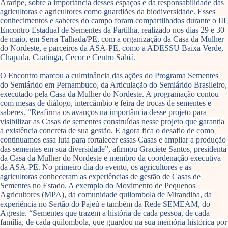
Araripe, sobre a importância desses espaços e da responsabilidade das
agricultoras e agricultores como guardiões da biodiversidade. Esses
conhecimentos e saberes do campo foram compartilhados durante o III
Encontro Estadual de Sementes da Partilha, realizado nos dias 29 e 30
de maio, em Serra Talhada/PE, com a organização da Casa da Mulher
do Nordeste, e parceiros da ASA-PE, como a ADESSU Baixa Verde,
Chapada, Caatinga, Cecor e Centro Sabiá.
O Encontro marcou a culminância das ações do Programa Sementes
do Semiárido em Pernambuco, da Articulação do Semiárido Brasileiro,
executado pela Casa da Mulher do Nordeste. A programação contou
com mesas de diálogo, intercâmbio e feira de trocas de sementes e
saberes. “Reafirma os avanços na importância desse projeto para
visibilizar as Casas de sementes construídas nesse projeto que garantia
a existência concreta de sua gestão. E agora fica o desafio de como
continuamos essa luta para fortalecer essas Casas e ampliar a produção
das sementes em sua diversidade”, afirmou Graciete Santos, presidenta
da Casa da Mulher do Nordeste e membro da coordenação executiva
da ASA-PE. No primeiro dia do evento, os agricultores e as
agricultoras conheceram as experiências de gestão de Casas de
Sementes no Estado. A exemplo do Movimento de Pequenos
Agricultores (MPA), da comunidade quilombola de Mirandiba, da
experiência no Sertão do Pajeú e também da Rede SEMEAM, do
Agreste. “Sementes que trazem a história de cada pessoa, de cada
família, de cada quilombola, que guardou na sua memória histórica por