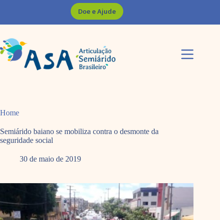
Pular
Doe e Ajude
para
o
conteúdo
Home
Semiárido baiano se mobiliza contra o desmonte da
seguridade social
30 de maio de 2019