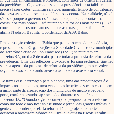
II, que fizeram caminhada e protestos, com gritos de ordem em defesa
da previdência. “O governo disse que a previdência está falida e que
precisa fazer cortes, diminuir serviços, aumentar tempo de contribuição
das pessoas para que sejam equilibradas as contas. Na realidade, não é
só isso, porque o governo está buscando equilibrar as contas ‘nas
costas’ dos mais pobres. Está retirando direitos dos mais pobres (…) e
concentra recursos nos bancos, empresas e nas grandes fortunas”,
afirma Naidison Baptista, Coordenador da ASA Bahia.
Em outra ação coletiva na Bahia que pautou o tema da previdência,
representantes de Organizações da Sociedade Civil dos dez municípios
do Território Sertão do São Francisco (TSSF) se reuniram em
Juazeiro/BA, no dia 8 de maio, para estudar a proposta de reforma da
previdência. Uma das reflexões provocadas foi para esclarecer que não
se trata apenas da proposta de reforma da previdência, mas envolve a
seguridade social, afetando áreas da saúde e da assistência social.
Ao trazer essa informação para o debate, uma das preocupações é o
impacto nos municípios, uma vez que os benefícios sociais constituem
a maior parte da arrecadação dos municípios de médio e pequeno
porte, conforme estudos apresentados durante o seminário em
Juazeiro/BA. “Quando a gente começar a pesquisar, a ler a reforma
como um todo e não ficar só assistindo o jornal das grandes mídias, a
gente vai entender que ela [a reforma] é um projeto de morte”,
destacou a professora Mônica da Silva, que atua na Escola Família