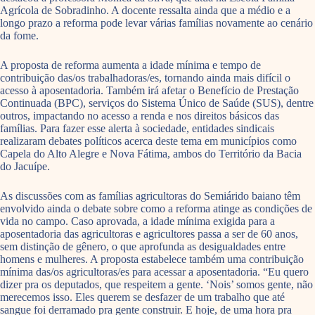
Agrícola de Sobradinho. A docente ressalta ainda que a médio e a
longo prazo a reforma pode levar várias famílias novamente ao cenário
da fome.
A proposta de reforma aumenta a idade mínima e tempo de
contribuição das/os trabalhadoras/es, tornando ainda mais difícil o
acesso à aposentadoria. Também irá afetar o Benefício de Prestação
Continuada (BPC), serviços do Sistema Único de Saúde (SUS), dentre
outros, impactando no acesso a renda e nos direitos básicos das
famílias. Para fazer esse alerta à sociedade, entidades sindicais
realizaram debates políticos acerca deste tema em municípios como
Capela do Alto Alegre e Nova Fátima, ambos do Território da Bacia
do Jacuípe.
As discussões com as famílias agricultoras do Semiárido baiano têm
envolvido ainda o debate sobre como a reforma atinge as condições de
vida no campo. Caso aprovada, a idade mínima exigida para a
aposentadoria das agricultoras e agricultores passa a ser de 60 anos,
sem distinção de gênero, o que aprofunda as desigualdades entre
homens e mulheres. A proposta estabelece também uma contribuição
mínima das/os agricultoras/es para acessar a aposentadoria. “Eu quero
dizer pra os deputados, que respeitem a gente. ‘Nois’ somos gente, não
merecemos isso. Eles querem se desfazer de um trabalho que até
sangue foi derramado pra gente construir. E hoje, de uma hora pra