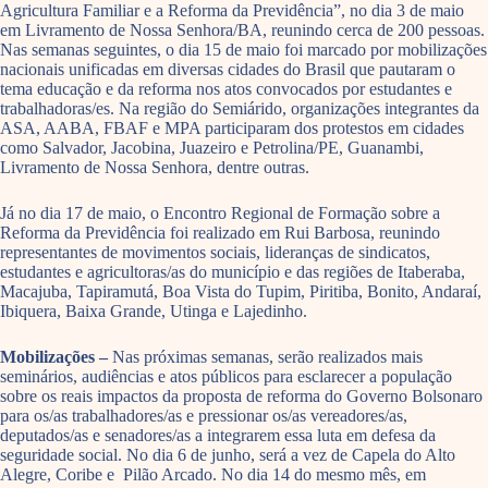
Agricultura Familiar e a Reforma da Previdência”, no dia 3 de maio
em Livramento de Nossa Senhora/BA, reunindo cerca de 200 pessoas.
Nas semanas seguintes, o dia 15 de maio foi marcado por mobilizações
nacionais unificadas em diversas cidades do Brasil que pautaram o
tema educação e da reforma nos atos convocados por estudantes e
trabalhadoras/es. Na região do Semiárido, organizações integrantes da
ASA, AABA, FBAF e MPA participaram dos protestos em cidades
como Salvador, Jacobina, Juazeiro e Petrolina/PE, Guanambi,
Livramento de Nossa Senhora, dentre outras.
Já no dia 17 de maio, o Encontro Regional de Formação sobre a
Reforma da Previdência foi realizado em Rui Barbosa, reunindo
representantes de movimentos sociais, lideranças de sindicatos,
estudantes e agricultoras/as do município e das regiões de Itaberaba,
Macajuba, Tapiramutá, Boa Vista do Tupim, Piritiba, Bonito, Andaraí,
Ibiquera, Baixa Grande, Utinga e Lajedinho.
Mobilizações –
Nas próximas semanas, serão realizados mais
seminários, audiências e atos públicos para esclarecer a população
sobre os reais impactos da proposta de reforma do Governo Bolsonaro
para os/as trabalhadores/as e pressionar os/as vereadores/as,
deputados/as e senadores/as a integrarem essa luta em defesa da
seguridade social. No dia 6 de junho, será a vez de Capela do Alto
Alegre, Coribe e Pilão Arcado. No dia 14 do mesmo mês, em