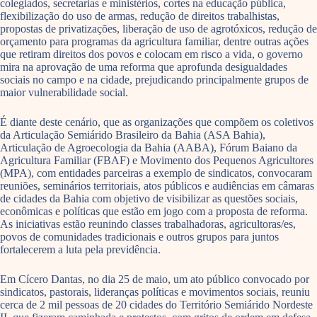
colegiados, secretarias e ministérios, cortes na educação pública,
flexibilização do uso de armas, redução de direitos trabalhistas,
propostas de privatizações, liberação de uso de agrotóxicos, redução de
orçamento para programas da agricultura familiar, dentre outras ações
que retiram direitos dos povos e colocam em risco a vida, o governo
mira na aprovação de uma reforma que aprofunda desigualdades
sociais no campo e na cidade, prejudicando principalmente grupos de
maior vulnerabilidade social.
É diante deste cenário, que as organizações que compõem os coletivos
da Articulação Semiárido Brasileiro da Bahia (ASA Bahia),
Articulação de Agroecologia da Bahia (AABA), Fórum Baiano da
Agricultura Familiar (FBAF) e Movimento dos Pequenos Agricultores
(MPA), com entidades parceiras a exemplo de sindicatos, convocaram
reuniões, seminários territoriais, atos públicos e audiências em câmaras
de cidades da Bahia com objetivo de visibilizar as questões sociais,
econômicas e políticas que estão em jogo com a proposta de reforma.
As iniciativas estão reunindo classes trabalhadoras, agricultoras/es,
povos de comunidades tradicionais e outros grupos para juntos
fortalecerem a luta pela previdência.
Em Cícero Dantas, no dia 25 de maio, um ato público convocado por
sindicatos, pastorais, lideranças políticas e movimentos sociais, reuniu
cerca de 2 mil pessoas de 20 cidades do Território Semiárido Nordeste