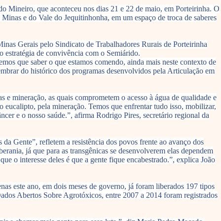
do Mineiro, que aconteceu nos dias 21 e 22 de maio, em Porteirinha. O
 Minas e do Vale do Jequitinhonha, em um espaço de troca de saberes
inas Gerais pelo Sindicato de Trabalhadores Rurais de Porteirinha
o estratégia de convivência com o Semiárido.
 temos que saber o que estamos comendo, ainda mais neste contexto de
mbrar do histórico dos programas desenvolvidos pela Articulação em
ras e mineração, as quais comprometem o acesso à água de qualidade e
eucalipto, pela mineração. Temos que enfrentar tudo isso, mobilizar,
er e o nosso saúde.”, afirma Rodrigo Pires, secretário regional da
da Gente”, refletem a resistência dos povos frente ao avanço dos
oberania, já que para as transgênicas se desenvolverem elas dependem
que o interesse deles é que a gente fique encabestrado.”, explica João
enas este ano, em dois meses de governo, já foram liberados 197 tipos
Dados Abertos Sobre Agrotóxicos, entre 2007 a 2014 foram registrados