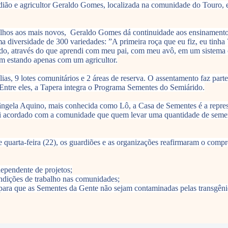
dião e agricultor Geraldo Gomes, localizada na comunidade do Touro,
elhos aos mais novos, Geraldo Gomes dá continuidade aos ensinamento 
 diversidade de 300 variedades: ”A primeira roça que eu fiz, eu tinha
ndo, através do que aprendi com meu pai, com meu avô, em um sistema 
cam estando apenas com um agricultor.
s, 9 lotes comunitários e 2 áreas de reserva. O assentamento faz parte 
 Entre eles, a Tapera integra o Programa Sementes do Semiárido.
sângela Aquino, mais conhecida como Lô, a Casa de Sementes é a repre
oi acordado com a comunidade que quem levar uma quantidade de sement
e quarta-feira (22), os guardiões e as organizações reafirmaram o comp
ependente de projetos;
ondições de trabalho nas comunidades;
 para que as Sementes da Gente não sejam contaminadas pelas transgêni