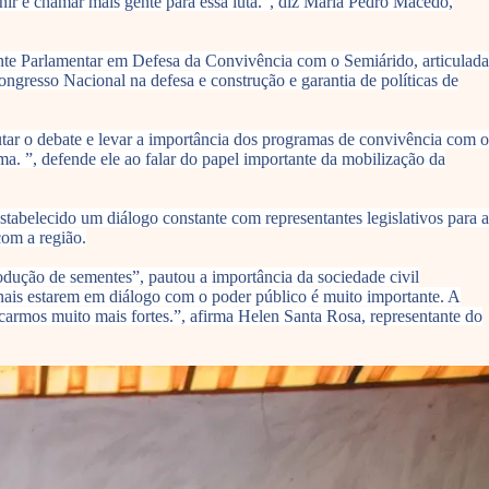
ir e chamar mais gente para essa luta.”, diz Maria Pedro Macedo,
rente Parlamentar em Defesa da Convivência com o Semiárido, articulada
ongresso Nacional na defesa e construção e garantia de políticas de
tar o debate e levar a importância dos programas de convivência com o
ma. ”, defende ele ao falar do papel importante da mobilização da
belecido um diálogo constante com representantes legislativos para a
com a região.
rodução de sementes”, pautou a importância da sociedade civil
ais estarem em diálogo com o poder público é muito importante. A
carmos muito mais fortes.”, afirma Helen Santa Rosa, representante do