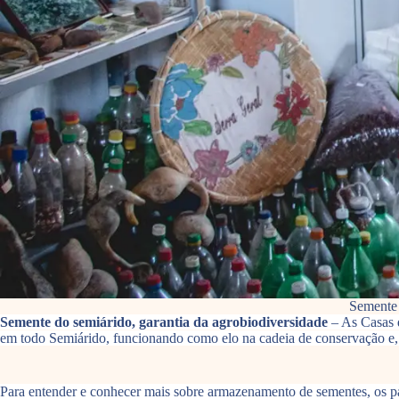
Semente 
Semente do semiárido, garantia da agrobiodiversidade
– As Casas d
em todo Semiárido, funcionando como elo na cadeia de conservação e, t
Para entender e conhecer mais sobre armazenamento de sementes, os p