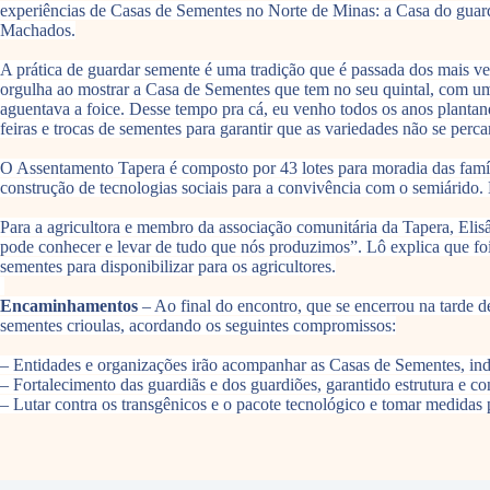
experiências de Casas de Sementes no Norte de Minas: a Casa do guar
Machados.
A prática de guardar semente é uma tradição que é passada dos mais v
orgulha ao mostrar a Casa de Sementes que tem no seu quintal, com uma
aguentava a foice. Desse tempo pra cá, eu venho todos os anos planta
feiras e trocas de sementes para garantir que as variedades não se per
O Assentamento Tapera é composto por 43 lotes para moradia das família
construção de tecnologias sociais para a convivência com o semiárido.
Para a agricultora e membro da associação comunitária da Tapera, Eli
pode conhecer e levar de tudo que nós produzimos”. Lô explica que f
sementes para disponibilizar para os agricultores.
Encaminhamentos
– Ao final do encontro, que se encerrou na tarde d
sementes crioulas, acordando os seguintes compromissos:
– Entidades e organizações irão acompanhar as Casas de Sementes, ind
– Fortalecimento das guardiãs e dos guardiões, garantido estrutura e c
– Lutar contra os transgênicos e o pacote tecnológico e tomar medidas