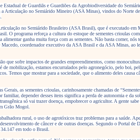
de Estadual de Guardiãs e Guardiões da Agrobiodiversidade do Semiári
m a Articulação no Semiárido Mineiro (ASA Minas), vindos do Norte de
.
ticulação no Semiárido Brasileiro (ASA Brasil), que é executado em M
il. O programa reforça a cultura do estoque de sementes crioulas com
nça alimentar ganha muita força com as sementes. Não basta comer, nós
de Macedo, coordenador executivo da ASA Brasil e da ASA Minas, ao le
região que sofre impactos de grandes empreendimentos, como monocultu
de mobilização, estamos encurralados pelo agronegócio, pelo boi, pelo 
s. Temos que mostrar para a sociedade, que o alimento deles causa cânc
 Gerais, as sementes crioulas, carinhosamente chamadas de “Sementes 
r familiar, depender desses itens significa a perda de autonomia e da s
ransgênica só vai trazer doença, empobrecer o agricultor. A gente sabe 
em Grão Mogol.
rabalhadora rural, o uso de agrotóxicos traz problemas para a saúde. Ap
o desenvolvimento de câncer e de outras doenças. Segundo o Portal de 
 34.147 em todo o Brasil.