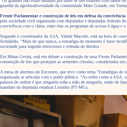
“Os grandes não estão olhando pra saber se nós estamos com saúde ou 
guardiã da agrobiodiversidade da comunidade Mato Grande, em Turma
Frente Parlamentar e construção de leis em defesa da convivência
pela sociedade civil organizada com deputados e deputadas federais do 
convivência com o clima, entre elas os programas de acesso à água e 
Segundo o coordenador da ASA, Valmir Macedo, está na hora de convers
Semiárido. “Mais do que nunca, a estratégia do momento é fazer incidên
sociedade para impedir retrocessos e retirada de direitos.
Em Minas Gerais, está em debate a construção de uma Frente Parlament
construção de leis que protejam as sementes crioulas, consideradas um 
A mesa de abertura do Encontro, que teve como tema “Estratégias de inc
organizada se articular com o poder público. “As redes como a ASA, 
palavra de ordem é que ninguém solta a mão de ninguém, então de fato,
mandato da deputada estadual Leninha (PT-MG).