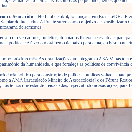
não, eles não estão nem aí. Nós somos os pequeninos, temos que nos un
lina.
 com o Semiárido
– No final de abril, foi lançada em Brasília/DF a F
Semiárido brasileiro. A Frente surge com o objetivo de sensibilizar o C
o programa de sementes.
ar com vereadores, prefeitos, deputados federais e estaduais para pau
cia política e é fazer o movimento de baixo para cima, da base para ci
ar no próximo mês. As organizações que integram a ASA Minas tem esta
patrimônio da humanidade, e que fortaleça as políticas de convivência 
idência política para construção de políticas públicas voltadas para p
como a AMA [Articulação Mineira de Agroecologia] e os Fóruns Region
 nós temos que estar de mãos dadas, repercutindo nossas ações, para fi