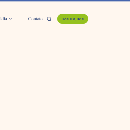
ídia
Contato
Doe e Ajude