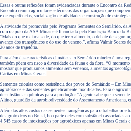
Essas e outras reflexões foram evidenciadas durante o Encontro da Re
Encontro reuniu agricultores e técnicos das organizações que compõe
e de experiências, socialização de atividades e construção de estratégias
A atividade foi promovida pelo Programa Sementes do Semiárido, da Ar
com o apoio da ASA Minas e é financiado pela Fundação Banco do Bras
“Mais do que matar a sede, do que ter o alimento, o debate de segura
avanço dos transgênicos e do uso de veneno.”, afirma Valmir Soares 
20 anos de trajetória.
Para além das características climáticas, o Semiárido mineiro é uma 
também põem em risco a diversidade da fauna e da flora. “O momento é 
mostrar que produzimos alimentos sem venenos, alimentos agroecológico
Cáritas em Minas Gerais.
Sementes crioulas como resistência dos povos do Semiárido – Em Minas
agrotóxicos e das sementes geneticamente modificadas. Para o agriculto
de substâncias químicas para a produção: “A gente sabe que a semente t
Altino, guardião da agrobiodiversidade do Assentamento Americana, 
Além dos altos custos das sementes transgênicas para o trabalhador e t
de agrotóxicos no Brasil, boa parte deles com substância associadas a
4.545 casos de intoxicações por agrotóxicos apenas em Minas Gerais e