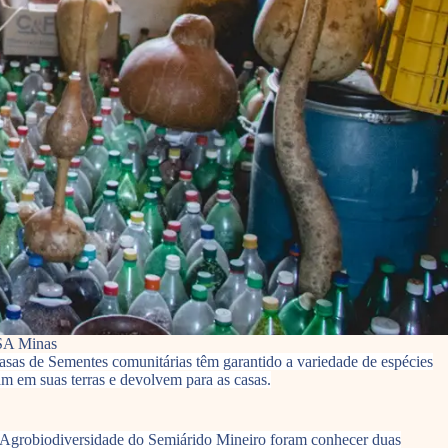
ASA Minas
asas de Sementes comunitárias têm garantido a variedade de espécies
am em suas terras e devolvem para as casas.
a Agrobiodiversidade do Semiárido Mineiro foram conhecer duas