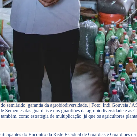
do semiárido, garantia da agrobiodiversidade. | Foto: Indi Gouveia / 
e Sementes das guardiãs e dos guardiões da agrobiodiversidade e as C
ambém, como estratégia de multiplicação, já que os agricultores plant
articipantes do Encontro da Rede Estadual de Guardiãs e Guardiões d