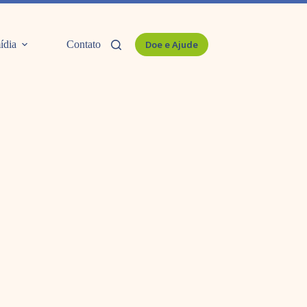
ídia
Contato
Doe e Ajude