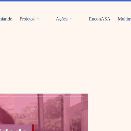
iárido
Projetos
Ações
EnconASA
Multim