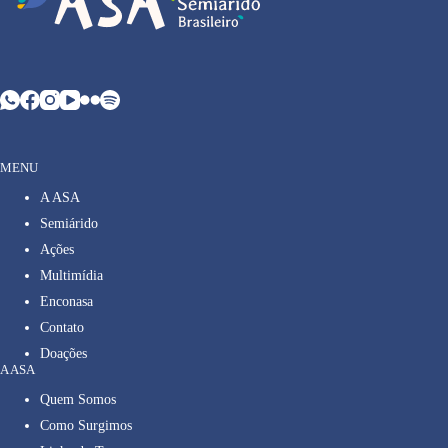
MENU
A ASA
Semiárido
Ações
Multimídia
Enconasa
Contato
Doações
A ASA
Quem Somos
Como Surgimos