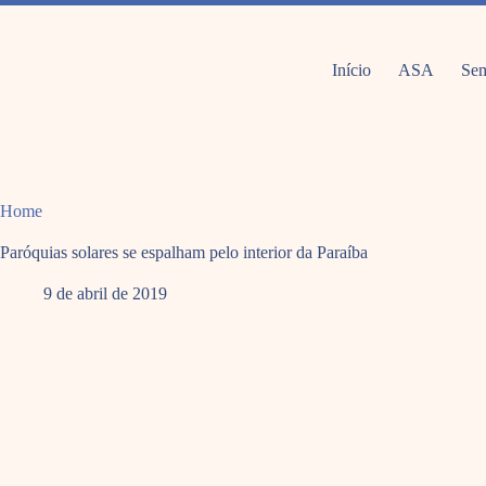
Pular
para
o
conteúdo
Início
ASA
Sem
Home
Paróquias solares se espalham pelo interior da Paraíba
9 de abril de 2019