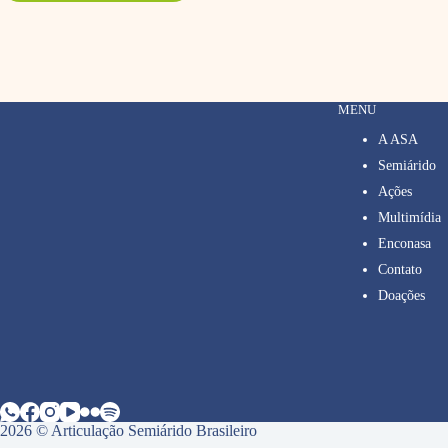
MENU
A ASA
Semiárido
Ações
Multimídia
Enconasa
Contato
Doações
2026 © Articulação Semiárido Brasileiro