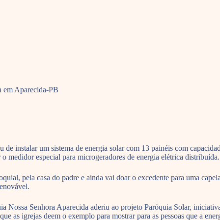
ida em Aparecida-PB
 de instalar um sistema de energia solar com 13 painéis com capacidad
r o medidor especial para microgeradores de energia elétrica distribuída.
oquial, pela casa do padre e ainda vai doar o excedente para uma capela
renovável.
óquia Nossa Senhora Aparecida aderiu ao projeto Paróquia Solar, inici
e as igrejas deem o exemplo para mostrar para as pessoas que a energi