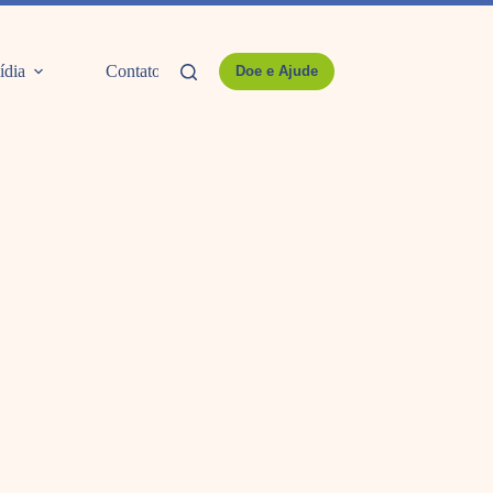
ídia
Contato
Doe e Ajude