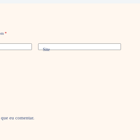
com
*
Site
 que eu comentar.