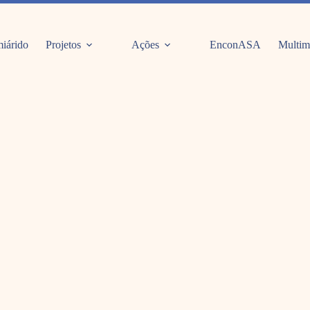
iárido
Projetos
Ações
EnconASA
Multim