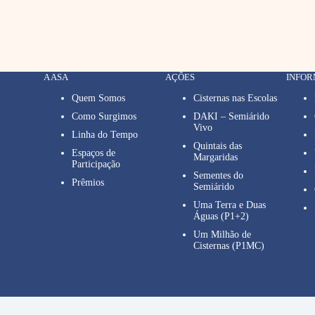
A ASA
AÇÕES
INFO
Quem Somos
Cisternas nas Escolas
Como Surgimos
DAKI – Semiárido
Vivo
Linha do Tempo
Quintais das
Espaços de
Margaridas
Participação
Sementes do
Prêmios
Semiárido
Uma Terra e Duas
Águas (P1+2)
Um Milhão de
Cisternas (P1MC)