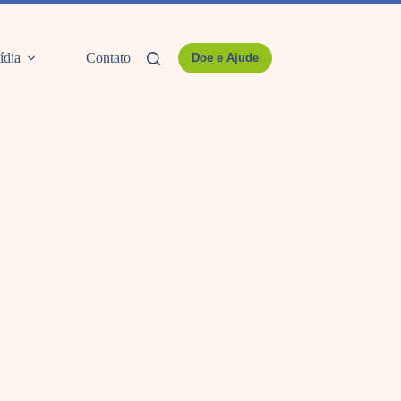
ídia
Contato
Doe e Ajude