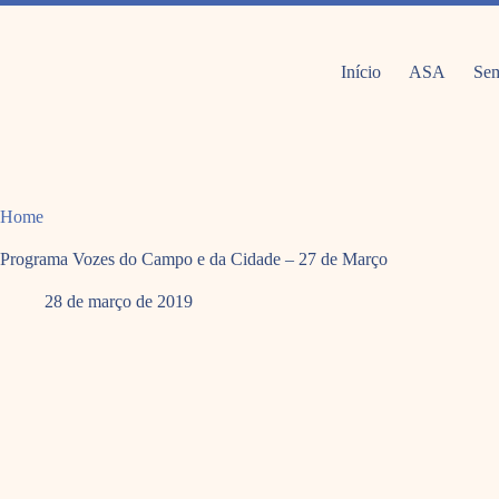
Pular
para
o
conteúdo
Início
ASA
Sem
Home
Programa Vozes do Campo e da Cidade – 27 de Março
28 de março de 2019