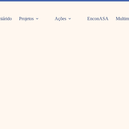
iárido
Projetos
Ações
EnconASA
Multim