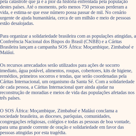
pela catástrofe que já é a pior da história enfrentada pela população
destes países. Até o momento, pelo menos 750 pessoas perderam a
vida, e estima-se que esse número possa passar de mil. No cenário
urgente de ajuda humanitária, cerca de um milhão e meio de pessoas
estão desalojadas.
Para organizar a solidariedade brasileira com as populações atingidas, a
Conferência Nacional dos Bispos do Brasil (CNBB) e a Cáritas
Brasileira lançam a campanha SOS África: Moçambique, Zimbabué e
Maláui.
Os recursos arrecadados serão utilizados para ações de socorro
imediato, água potável, alimentos, roupas, cobertores, kits de higiene,
remédios, primeiros socorros e tendas, que serão coordenadas pela
Cáritas Internacional, um organismo da Santa Sé. Com a solidariedade
de cada pessoa, a Cáritas Internacional quer ainda ajudar na
reconstrução de moradias e meios de vida das populações afetadas nos
três países.
O SOS África: Moçambique, Zimbabué e Maláui conclama a
sociedade brasileira, as dioceses, paróquias, comunidades,
congregações religiosas, colégios e todas as pessoas de boa vontade,
para uma grande corrente de oração e solidariedade em favor das
pessoas atingidas por esta tragédia.