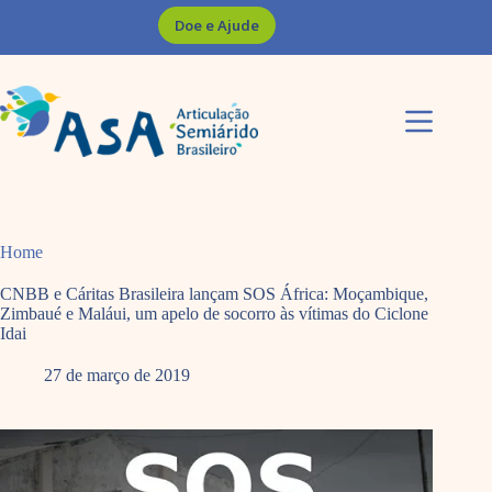
Pular
Doe e Ajude
para
o
conteúdo
Home
CNBB e Cáritas Brasileira lançam SOS África: Moçambique,
Zimbaué e Maláui, um apelo de socorro às vítimas do Ciclone
Idai
27 de março de 2019