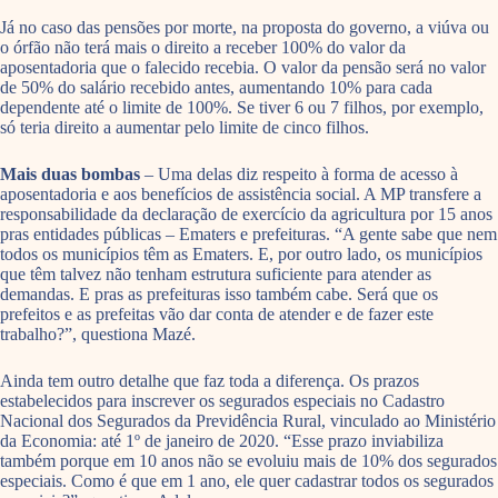
Já no caso das pensões por morte, na proposta do governo, a viúva ou
o órfão não terá mais o direito a receber 100% do valor da
aposentadoria que o falecido recebia. O valor da pensão será no valor
de 50% do salário recebido antes, aumentando 10% para cada
dependente até o limite de 100%. Se tiver 6 ou 7 filhos, por exemplo,
só teria direito a aumentar pelo limite de cinco filhos.
Mais duas bombas
– Uma delas diz respeito à forma de acesso à
aposentadoria e aos benefícios de assistência social. A MP transfere a
responsabilidade da declaração de exercício da agricultura por 15 anos
pras entidades públicas – Ematers e prefeituras. “A gente sabe que nem
todos os municípios têm as Ematers. E, por outro lado, os municípios
que têm talvez não tenham estrutura suficiente para atender as
demandas. E pras as prefeituras isso também cabe. Será que os
prefeitos e as prefeitas vão dar conta de atender e de fazer este
trabalho?”, questiona Mazé.
Ainda tem outro detalhe que faz toda a diferença. Os prazos
estabelecidos para inscrever os segurados especiais no Cadastro
Nacional dos Segurados da Previdência Rural, vinculado ao Ministério
da Economia: até 1º de janeiro de 2020. “Esse prazo inviabiliza
também porque em 10 anos não se evoluiu mais de 10% dos segurados
especiais. Como é que em 1 ano, ele quer cadastrar todos os segurados