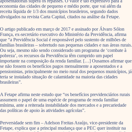
aposentadorias supera os repasses. O valor é tão expressivo para a
economia das cidades de pequeno e médio porte, que vai além da
receita líquida de 1/3 dos municípios brasileiros, segundo dados
divulgados na revista Carta Capital, citados na análise da Fetape.
O artigo publicado em março de 2017 e assinado por Álvaro Sólon
França, ex-secretário executivo do Ministério da Previdência, afirma
que “a Previdência Social é responsável pelo sustento de milhões de
famílias brasileiras – sobretudo nas pequenas cidades e nas áreas rurais.
Ou seja, mesmo não sendo considerado um programa de ‘combate à
pobreza’, os recursos da Previdência têm cumprido um papel
importante na composição da renda familiar. […] Ousamos afirmar que
se não fossem os benefícios pagos mensalmente a aposentados e a
pensionistas, principalmente no meio rural dos pequenos municípios, já
teria se instalado situação de calamidade na maioria das cidades
brasileiras”.
A Fetape afirma neste estudo que “os benefícios previdenciários rurais
assumem o papel de uma espécie de programa de renda familiar
mínima, ante a reiterada instabilidade dos mercados e a precariedade
das políticas de apoio às atividades agrícolas”.
Perversidade sem fim – Adelson Freitas Araújo, vice-presidente da
Fetape, explica que a principal mudança que a PEC quer instituir na