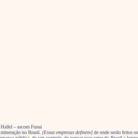
s Hallel – ascom Funai
 mineração no Brasil.
[Essas empresas definem]
de onde serão feitos o
nança pública, de um controle, de pensar esse setor do Brasil a longo