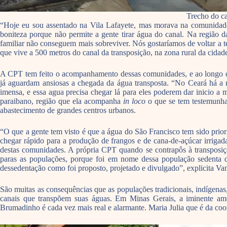
Trecho do ca
“Hoje eu sou assentado na Vila Lafayete, mas morava na comunidade 
boniteza porque não permite a gente tirar água do canal. Na região d
familiar não conseguem mais sobreviver. Nós gostaríamos de voltar a t
que vive a 500 metros do canal da transposição, na zona rural da cida
A CPT tem feito o acompanhamento dessas comunidades, e ao longo do
já aguardam ansiosas a chegada da água transposta. “No Ceará há a m
imensa, e essa agua precisa chegar lá para eles poderem dar inicio a 
paraibano, região que ela acompanha
in loco
o que se tem testemunhad
abastecimento de grandes centros urbanos.
“O que a gente tem visto é que a água do São Francisco tem sido prior
chegar rápido para a produção de frangos e de cana-de-açúcar irriga
destas comunidades. A própria CPT quando se contrapôs à transposição
paras as populações, porque foi em nome dessa população sedenta do 
dessedentação como foi proposto, projetado e divulgado”, explicita Va
São muitas as consequências que as populações tradicionais, indígenas
canais que transpõem suas águas. Em Minas Gerais, a iminente am
Brumadinho é cada vez mais real e alarmante. Maria Julia que é da c