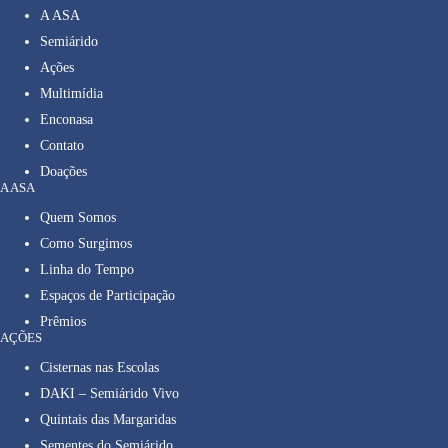
A ASA
Semiárido
Ações
Multimídia
Enconasa
Contato
Doações
A ASA
Quem Somos
Como Surgimos
Linha do Tempo
Espaços de Participação
Prêmios
AÇÕES
Cisternas nas Escolas
DAKI – Semiárido Vivo
Quintais das Margaridas
Sementes do Semiárido