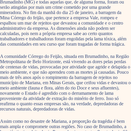
Brumadinho (MG) e todas aquelas que, de alguma forma, foram ou
serão atingidas por mais um crime cometido por uma grande
mineradora. No fim da manhã do dia 25 de janeiro, a barragem da
Mina Córrego do feijão, que pertence a empresa Vale, rompeu e
espalhou um mar de rejeitos que devastou a comunidade e o centro
administrativo da empresa. As dimensões ainda não podem ser
calculadas, pois nem a própria empresa sabe ao certo quantos
trabalhadores e trabalhadoras foram engolidas pela lama tóxica, além
das comunidades em seu curso que foram tragadas de forma trágica.
A comunidade Córrego do Feijão, situada em Brumadinho, na Região
Metropolitana de Belo Horizonte, está vivendo as dores pelas perdas
de centenas de vidas, provocadas por atividade que agride e delapida o
meio ambiente, e que não aprendeu com as mortes já causadas. Pouco
mais de três anos após o rompimento da barragem de rejeitos no
município de Mariana, em Minas Gerais, que ceifou vidas e devastou o
meio ambiente (fauna e flora, além do rio Doce e seus afluentes),
novamente o Estado é agredido com o derramamento de lama
proveniente da atividade de extração do minério de ferro. Isso só
reafirma o quanto essas empresas são, na verdade, depredadoras de
recursos naturais, depredadoras de vidas.
Assim como no desastre de Mariana, a proporção da tragédia é bem
mais ampla e compromete outras regiões. No caso de Brumadinho, a