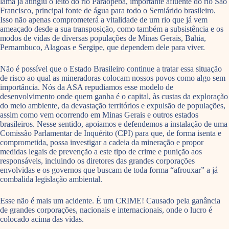
lama já atingiu o leito do rio Paraopeba, importante afluente do rio São
Francisco, principal fonte de água para todo o Semiárido brasileiro.
Isso não apenas comprometerá a vitalidade de um rio que já vem
ameaçado desde a sua transposição, como também a subsistência e os
modos de vidas de diversas populações de Minas Gerais, Bahia,
Pernambuco, Alagoas e Sergipe, que dependem dele para viver.
Não é possível que o Estado Brasileiro continue a tratar essa situação
de risco ao qual as mineradoras colocam nossos povos como algo sem
importância. Nós da ASA repudiamos esse modelo de
desenvolvimento onde quem ganha é o capital, às custas da exploração
do meio ambiente, da devastação territórios e expulsão de populações,
assim como vem ocorrendo em Minas Gerais e outros estados
brasileiros. Nesse sentido, apoiamos e defendemos a instalação de uma
Comissão Parlamentar de Inquérito (CPI) para que, de forma isenta e
comprometida, possa investigar a cadeia da mineração e propor
medidas legais de prevenção a este tipo de crime e punição aos
responsáveis, incluindo os diretores das grandes corporações
envolvidas e os governos que buscam de toda forma “afrouxar” a já
combalida legislação ambiental.
Esse não é mais um acidente. É um CRIME! Causado pela ganância
de grandes corporações, nacionais e internacionais, onde o lucro é
colocado acima das vidas.