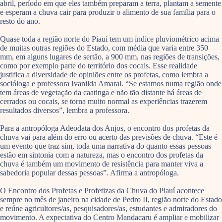
abril, período em que eles também preparam a terra, plantam a semente
e esperam a chuva cair para produzir o alimento de sua família para o
resto do ano.
Quase toda a região norte do Piauí tem um índice pluviométrico acima
de muitas outras regiões do Estado, com média que varia entre 350
mm, em alguns lugares de sertão, a 900 mm, nas regiões de transições,
como por exemplo parte do território dos cocais. Esse realidade
justifica a diversidade de opiniões entre os profetas, como lembra a
socióloga e professora Ivanilda Amaral. “Se estamos numa região onde
tem áreas de vegetação da caatinga e não tão distante há áreas de
cerrados ou cocais, se torna muito normal as experiências trazerem
resultados diversos”, lembra a professora.
Para a antropóloga Adeodata dos Anjos, o encontro dos profetas da
chuva vai para além do erro ou acerto das previsões de chuva. “Este é
um evento que traz sim, toda uma narrativa do quanto essas pessoas
estão em sintonia com a natureza, mas o encontro dos profetas da
chuva é também um movimento de resistência para manter viva a
sabedoria popular dessas pessoas”. Afirma a antropóloga.
O Encontro dos Profetas e Profetizas da Chuva do Piauí acontece
sempre no mês de janeiro na cidade de Pedro II, região norte do Estado
e reúne agricultores/as, pesquisadores/as, estudantes e admiradores do
movimento. A expectativa do Centro Mandacaru é ampliar e mobilizar