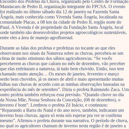
Encontro dos Profetas da Chuva, organizado pelo Centro de Formação
Mandacaru de Pedro II, organização integrante do FPCSA. O evento
foi realizado no último sábado dia 12 de janeiro na Fazenda Santa
Ângela, mais conhecida como Vivenda Santa Ângela, localizada na
comunidade Placas, a 08 km da cidade de Pedro II, região norte do
Piauí. A Vivenda é de propriedade da Fundação Santa Ângela, local
onde também são desenvolvidos projetos agroecológicos sustentáveis,
entre eles a área de manejo agroflorestal.
Durante as falas dos profetas e profetizas no tocante ao que eles
observaram nos sinais da Natureza sobre as chuvas, percebeu-se um
clima de muito otimismo dos sábios agricultores/as. “Se vocês
perceberem as chuvas que caíram no mês de dezembro, vão perceber
que elas enfeitaram a natureza, tá tudo bem chovido. Então, isso tem
chamado muito atenção… Os meses de janeiro, fevereiro e março
serão bem chovidos, já os meses de abril e maio apresentarão muitas
falhas nas chuvas de acordo com as minhas observações baseadas na
experiência do mês de setembro”. Dizia o profeta Raimundo Zaca. Um
outro profeta também reforçou essa previsão. “Quando chove no dia
da Nossa Mãe, Nossa Senhora da Conceição, (08 de dezembro), o
inverno é bom”. Lembrou o profeta Zé Inácio, e continuou:
“Reparando a Barra do Natal e do ano novo, também, indicaram um
inverno boas chuvas, agora só resta nós esperar pra ver se confirma
mesmo”. Afirmou o profeta durante sua narrativa. O período de chuva,
no qual os agricultores chamam de inverno nesta região é de janeiro a