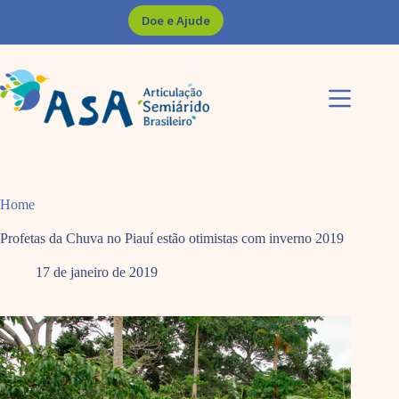
Pular
Doe e Ajude
para
o
conteúdo
Home
Profetas da Chuva no Piauí estão otimistas com inverno 2019
17 de janeiro de 2019