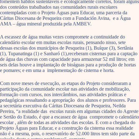
fomentem hábitos sustentáveis e ecologicamente corretos, foram alguns
dos conteúdos trabalhados nas comunidades rurais escolares
contempladas com o Projeto Águas para Educar, uma parceria da
Cáritas Diocesana de Pesqueira com a Fundación Avina, e a Água
AMA – água mineral produzida pela AMBEV.
A escassez de água muitas vezes compromete a continuidade do
calendário escolar em muitas escolas rurais, pensando nisso, sete
dessas escolas dos municípios de Pesqueira (1), Buíque (3), Sertânia
(1), Tupanatinga (1) e Sanharó (1),receberam cisternas para a captação
de água das chuvas com capacidade para armazenar 52 mil litros; em
seis delas houve a implantação de bioáguas para a produção de hortas
e pomares; e em uma a implementação de cisterna e horta.
Com nove meses de execução, as etapas do Projeto consideraram a
participação da comunidade escolar nas atividades de mobilização,
formação com cursos, nos intercâmbios, nas atividades práticas e
pedagógicas ressaltando a apropriação dos alunos e professores. Para
a secretária executiva da Cáritas Diocesana de Pesqueira, Neilda
Pereira, “a realidade das escolas rurais em algumas cidades do Agreste
e Sertão do Estado, é que a escassez de água compromete o calendário
escolar , além de todas as atividades das escolas. E com a chegada do
Projeto Águas para Educar, e a construção da cisterna essa realidade
não é a mesma, pois, o reservatório de 52.000 litros tem sido parte da