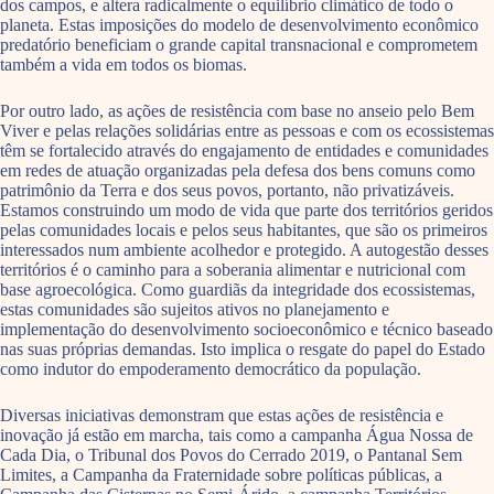
dos campos, e altera radicalmente o equilíbrio climático de todo o
planeta. Estas imposições do modelo de desenvolvimento econômico
predatório beneficiam o grande capital transnacional e comprometem
também a vida em todos os biomas.
Por outro lado, as ações de resistência com base no anseio pelo Bem
Viver e pelas relações solidárias entre as pessoas e com os ecossistemas
têm se fortalecido através do engajamento de entidades e comunidades
em redes de atuação organizadas pela defesa dos bens comuns como
patrimônio da Terra e dos seus povos, portanto, não privatizáveis.
Estamos construindo um modo de vida que parte dos territórios geridos
pelas comunidades locais e pelos seus habitantes, que são os primeiros
interessados num ambiente acolhedor e protegido. A autogestão desses
territórios é o caminho para a soberania alimentar e nutricional com
base agroecológica. Como guardiãs da integridade dos ecossistemas,
estas comunidades são sujeitos ativos no planejamento e
implementação do desenvolvimento socioeconômico e técnico baseado
nas suas próprias demandas. Isto implica o resgate do papel do Estado
como indutor do empoderamento democrático da população.
Diversas iniciativas demonstram que estas ações de resistência e
inovação já estão em marcha, tais como a campanha Água Nossa de
Cada Dia, o Tribunal dos Povos do Cerrado 2019, o Pantanal Sem
Limites, a Campanha da Fraternidade sobre políticas públicas, a