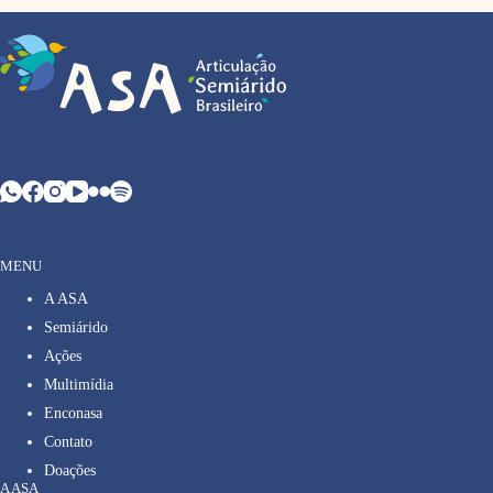
MENU
A ASA
Semiárido
Ações
Multimídia
Enconasa
Contato
Doações
A ASA