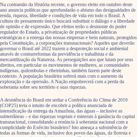
Na contramão da História recente, o governo eleito em outubro deste
ano anuncia políticas que aprofundarão o abismo das desigualdades de
renda, riqueza, liberdade e condições de vida em todo o Brasil. A
cultura do pensamento único buscará substituir o diálogo e a liberdade
de opinião e de expressão. Que efeitos terão o desmonte do poder
regulador do Estado, a privatização de propriedades públicas
estratégicas e a entrega das nossas empresas e bens naturais, protegidos
pela Constituição, a corporações transnacionais? Aqueles que deverão
governar o Brasil até 2022 trazem a desproteção social e ambiental
através de contrarreformas da previdência e trabalhista e da
mercantilização da Natureza. As perseguições aos que lutam por seus
direitos, em particular os movimentos de mulheres, as comunidades
indígenas, quilombolas e ribeirinhas, também fazem parte deste
contexto. A população brasileira sofrerá mais com o aumento da
exploração e da opressão. A Nação empobrecerá com a perda da
soberania sobre seu território e suas riquezas.
A desistência do Brasil em sediar a Conferência do Clima de 2019
(COP25) teria o intuito de encobrir a política anunciada de
intensificação da entrega da Amazônia, das águas – inclusive as
subterrâneas – e das riquezas vegetais e minerais à ganância do capital
transnacional, consolidando a renúncia à soberania nacional com a
cumplicidade do Exército brasileiro? Isto ameaça a subsistência de
todas as formas de vida, inclusive dos povos das águas, da floresta e