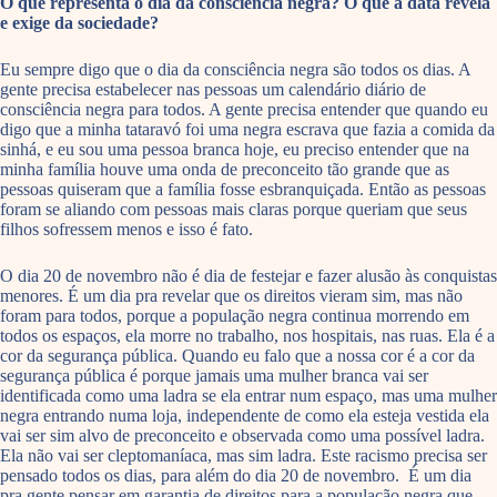
O que representa o dia da consciência negra? O que a data revela
e exige da sociedade?
Eu sempre digo que o dia da consciência negra são todos os dias. A
gente precisa estabelecer nas pessoas um calendário diário de
consciência negra para todos. A gente precisa entender que quando eu
digo que a minha tataravó foi uma negra escrava que fazia a comida da
sinhá, e eu sou uma pessoa branca hoje, eu preciso entender que na
minha família houve uma onda de preconceito tão grande que as
pessoas quiseram que a família fosse esbranquiçada. Então as pessoas
foram se aliando com pessoas mais claras porque queriam que seus
filhos sofressem menos e isso é fato.
O dia 20 de novembro não é dia de festejar e fazer alusão às conquistas
menores. É um dia pra revelar que os direitos vieram sim, mas não
foram para todos, porque a população negra continua morrendo em
todos os espaços, ela morre no trabalho, nos hospitais, nas ruas. Ela é a
cor da segurança pública. Quando eu falo que a nossa cor é a cor da
segurança pública é porque jamais uma mulher branca vai ser
identificada como uma ladra se ela entrar num espaço, mas uma mulher
negra entrando numa loja, independente de como ela esteja vestida ela
vai ser sim alvo de preconceito e observada como uma possível ladra.
Ela não vai ser cleptomaníaca, mas sim ladra. Este racismo precisa ser
pensado todos os dias, para além do dia 20 de novembro. É um dia
pra gente pensar em garantia de direitos para a população negra que