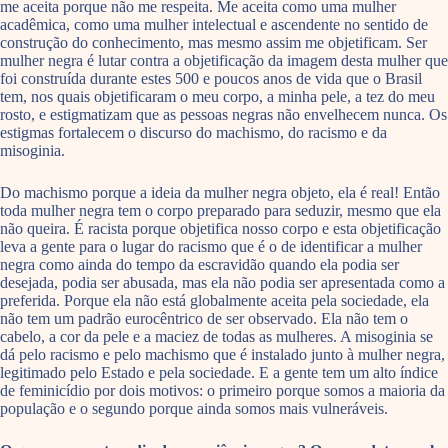
me aceita porque não me respeita. Me aceita como uma mulher
acadêmica, como uma mulher intelectual e ascendente no sentido de
construção do conhecimento, mas mesmo assim me objetificam. Ser
mulher negra é lutar contra a objetificação da imagem desta mulher que
foi construída durante estes 500 e poucos anos de vida que o Brasil
tem, nos quais objetificaram o meu corpo, a minha pele, a tez do meu
rosto, e estigmatizam que as pessoas negras não envelhecem nunca. Os
estigmas fortalecem o discurso do machismo, do racismo e da
misoginia.
Do machismo porque a ideia da mulher negra objeto, ela é real! Então
toda mulher negra tem o corpo preparado para seduzir, mesmo que ela
não queira. É racista porque objetifica nosso corpo e esta objetificação
leva a gente para o lugar do racismo que é o de identificar a mulher
negra como ainda do tempo da escravidão quando ela podia ser
desejada, podia ser abusada, mas ela não podia ser apresentada como a
preferida. Porque ela não está globalmente aceita pela sociedade, ela
não tem um padrão eurocêntrico de ser observado. Ela não tem o
cabelo, a cor da pele e a maciez de todas as mulheres. A misoginia se
dá pelo racismo e pelo machismo que é instalado junto à mulher negra,
legitimado pelo Estado e pela sociedade. E a gente tem um alto índice
de feminicídio por dois motivos: o primeiro porque somos a maioria da
população e o segundo porque ainda somos mais vulneráveis.