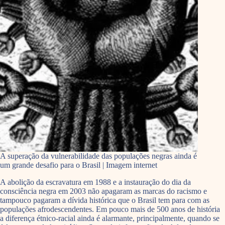
A superação da vulnerabilidade das populações negras ainda é
um grande desafio para o Brasil | Imagem internet
A abolição da escravatura em 1988 e a instauração do dia da
consciência negra em 2003 não apagaram as marcas do racismo e
tampouco pagaram a dívida histórica que o Brasil tem para com as
populações afrodescendentes. Em pouco mais de 500 anos de história
a diferença étnico-racial ainda é alarmante, principalmente, quando se