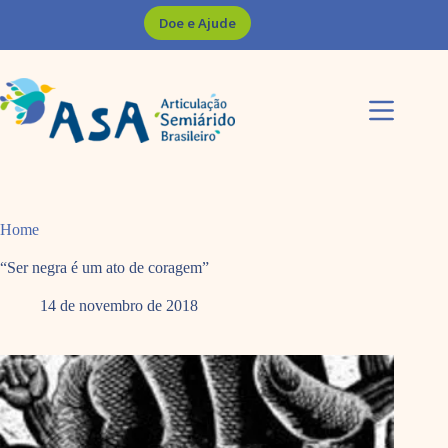
Pular
Doe e Ajude
para
o
conteúdo
Home
“Ser negra é um ato de coragem”
14 de novembro de 2018