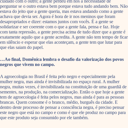
cuidado com o outro; a gente perdeu em nós a necessidade de
perguntar se o outro estava bem porque estava tudo andando bem. Não
estava do jeito que a gente queria, mas estava andando como a gente
achava que devia ser. Agora é hora de ir nos meninos que foram
desapropriados e dizer: estamos juntos com vocês. É a gente se
solidarizar e ser coerente com o que a gente fala, pensa e faz. Hoje
com tanta repressão, a gente precisa acima de tudo dizer que a gente é
exatamente aquilo que a gente acredita. A gente não tem tempo de ficar
em silêncio e esperar que elas aconteçam, a gente tem que lutar para
que elas saiam do papel.
…Ao final, Domênica lembra o desafio da valorização dos povos
negros que vivem no campo.
A agroecologia no Brasil é feita pelo negro e especialmente pela
mulher negra, mas ainda é invisibilizada no espaço rural. A mulher
negra, muitas vezes, é invisibilizada na constituição de uma guardiã de
sementes, na produção, na comercialização. Então o que hoje a gente
tem de agroecologia é feita pelos negros, mas ainda é para as pessoas
brancas. Quem consome é o branco, médio, burguês da cidade. E
dentro deste processo de pensar a consciência negra, é preciso pensar
este negro que está no campo e como é que ele produz no campo para
que este produto seja consumido por ele também.