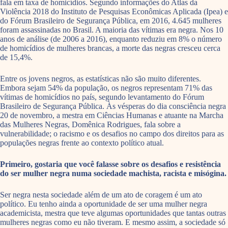
fala em taxa de homicídios. Segundo informações do Atlas da
Violência 2018 do Instituto de Pesquisas Econômicas Aplicada (Ipea) e
do Fórum Brasileiro de Segurança Pública, em 2016, 4.645 mulheres
foram assassinadas no Brasil. A maioria das vítimas era negra. Nos 10
anos de análise (de 2006 a 2016), enquanto reduziu em 8% o número
de homicídios de mulheres brancas, a morte das negras cresceu cerca
de 15,4%.
Entre os jovens negros, as estatísticas não são muito diferentes.
Embora sejam 54% da população, os negros representam 71% das
vítimas de homicídios no país, segundo levantamento do Fórum
Brasileiro de Segurança Pública. Às vésperas do dia consciência negra
20 de novembro, a mestra em Ciências Humanas e atuante na Marcha
das Mulheres Negras, Domênica Rodrigues, fala sobre a
vulnerabilidade; o racismo e os desafios no campo dos direitos para as
populações negras frente ao contexto político atual.
Primeiro, gostaria que você falasse sobre os desafios e resistência
do ser mulher negra numa sociedade machista, racista e misógina.
Ser negra nesta sociedade além de um ato de coragem é um ato
político. Eu tenho ainda a oportunidade de ser uma mulher negra
academicista, mestra que teve algumas oportunidades que tantas outras
mulheres negras como eu não tiveram. E mesmo assim, a sociedade só