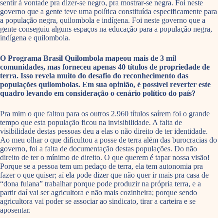
sentir à vontade pra dizer-se negro, pra mostrar-se negra. Foi neste
governo que a gente teve uma política constituída especificamente para
a população negra, quilombola e indígena. Foi neste governo que a
gente conseguiu alguns espaços na educação para a população negra,
indígena e quilombola.
O Programa Brasil Quilombola mapeou mais de 3 mil
comunidades, mas forneceu apenas 40 títulos de propriedade de
terra. Isso revela muito do desafio do reconhecimento das
populações quilombolas. Em sua opinião, é possível reverter este
quadro levando em consideração o cenário político do país?
Pra mim o que faltou para os outros 2.960 títulos saírem foi o grande
tempo que esta população ficou na invisibilidade. A falta de
visibilidade destas pessoas deu a elas o não direito de ter identidade.
Ao meu olhar o que dificultou a posse de terra além das burocracias do
governo, foi a falta de documentação destas populações. Do não
direito de ter o mínimo de direito. O que querem é tapar nossa visão!
Porque se a pessoa tem um pedaço de terra, ela tem autonomia pra
fazer o que quiser; aí ela pode dizer que não quer ir mais pra casa de
“dona fulana” trabalhar porque pode produzir na própria terra, e a
partir daí vai ser agricultora e não mais cozinheira; porque sendo
agricultora vai poder se associar ao sindicato, tirar a carteira e se
aposentar.