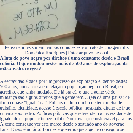
Pensar em resistir em tempos como estes é um ato de coragem, diz
Domênica Rodrigues | Foto: arquivo pessoal
A luta do povo negro por direitos é uma constante desde o Brasil
colônia. O que mudou nestes mais de 500 anos de exploração da
mão-de-obra negra?
A escravidão é dada por um processo de exploração e, dentro destes
500 anos, pouca coisa em relação à população negra no Brasil, eu
acredito, que tenha mudado. De lá pra cá, o que a gente vê de
mudança são alguns direitos que a gente tem… (ela dá uma pausa) de
forma quase “igualitária”. Foi nos dado o direito de ter carteira de
trabalho, identidade, acesso à escola pública, hospitais, direito de ir ao
cinema e ao teatro. Políticas públicas que referendem a necessidade de
igualdade da população negra foi e é um avanço considerável para nós.
A gente consegue ver este marco desde o segundo ano do governo
Lula. E isso é notório! Foi neste governo que a gente conseguiu se