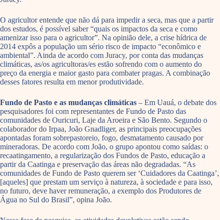
O agricultor entende que não dá para impedir a seca, mas que a partir
dos estudos, é possível saber “quais os impactos da seca e como
amenizar isso para o agricultor”. Na opinião dele, a crise hídrica de
2014 expôs a população um sério risco de impacto “econômico e
ambiental”. Ainda de acordo com Juracy, por conta das mudanças
climáticas, as/os agricultoras/es estão sofrendo com o aumento do
preço da energia e maior gasto para combater pragas. A combinação
desses fatores resulta em menor produtividade.
Fundo de Pasto e as mudanças climáticas
– Em Uauá, o debate dos
pesquisadores foi com representantes de Fundo de Pasto das
comunidades de Ouricuri, Laje da Aroeira e São Bento. Segundo o
colaborador do Irpaa, João Gnadliger, as principais preocupações
apontadas foram sobrepastoreio, fogo, desmatamento causado por
mineradoras. De acordo com João, o grupo apontou como saídas: o
recaatingamento, a regularização dos Fundos de Pasto, educação a
partir da Caatinga e preservação das áreas não degradadas. “As
comunidades de Fundo de Pasto querem ser ‘Cuidadores da Caatinga’,
[aqueles] que prestam um serviço à natureza, à sociedade e para isso,
no futuro, deve haver remuneração, a exemplo dos Produtores de
Água no Sul do Brasil”, opina João.