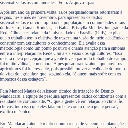
sistematizados às comunidades | Foto: Arquivo Irpaa
Após um ano da primeira visita, as/os pesquisadoras/es retornaram à
região, neste mês de novembro, para apresentar os dados
sistematizados e ouvir a opinião da população em comunidades rurais
de Juazeiro, Uauá e Rodelas, na Bahia. Priscylla Mendes, integrante da
Rede Clima e estudante da Universidade de Brasília (UnB), explica
que o trabalho tem o objetivo de trazer uma visão do meio acadêmico e
construir com agricultores o conhecimento. Ela avalia essa
metodologia como um ponto positivo e chama atenção para a sintonia
entre a interpretação da Rede Clima e a visão dos agricultores. “Isso
mostra que a percepção que a gente teve a partir do trabalho de campo
foi muito válida”, comemora. A pesquisadora diz ainda que ouvir os
agricultores foi interessante, pois possibilitou ver a realidade do ponto
de vista do agricultor, que, segundo ela, “é quem mais sofre com os
impactos dessa estiagem”.
Para Manoel Matias de Alencar, técnico de irrigação do Distrito
Mandacaru, a equipe de pesquisa apresentou dados condizentes com a
realidade da comunidade. “O que a gente vê em relação ao clima, às
chuvas, tudo isso que eles falaram bate com o que a gente pensa”,
explica o técnico.
Em Mandacaru ainda é muito comum o uso de veneno nas plantações.