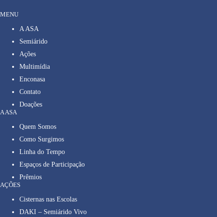
MENU
A ASA
Semiárido
Ações
Multimídia
Enconasa
Contato
Doações
A ASA
Quem Somos
Como Surgimos
Linha do Tempo
Espaços de Participação
Prêmios
AÇÕES
Cisternas nas Escolas
DAKI – Semiárido Vivo