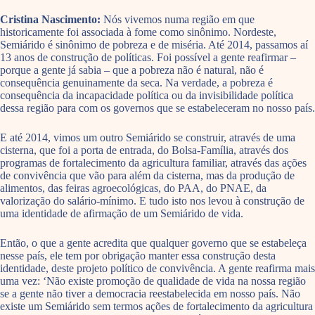
Cristina Nascimento:
Nós vivemos numa região em que
historicamente foi associada à fome como sinônimo. Nordeste,
Semiárido é sinônimo de pobreza e de miséria. Até 2014, passamos aí
13 anos de construção de políticas. Foi possível a gente reafirmar –
porque a gente já sabia – que a pobreza não é natural, não é
consequência genuinamente da seca. Na verdade, a pobreza é
consequência da incapacidade política ou da invisibilidade política
dessa região para com os governos que se estabeleceram no nosso país.
E até 2014, vimos um outro Semiárido se construir, através de uma
cisterna, que foi a porta de entrada, do Bolsa-Família, através dos
programas de fortalecimento da agricultura familiar, através das ações
de convivência que vão para além da cisterna, mas da produção de
alimentos, das feiras agroecológicas, do PAA, do PNAE, da
valorização do salário-mínimo. E tudo isto nos levou à construção de
uma identidade de afirmação de um Semiárido de vida.
Então, o que a gente acredita que qualquer governo que se estabeleça
nesse país, ele tem por obrigação manter essa construção desta
identidade, deste projeto político de convivência. A gente reafirma mais
uma vez: ‘Não existe promoção de qualidade de vida na nossa região
se a gente não tiver a democracia reestabelecida em nosso país. Não
existe um Semiárido sem termos ações de fortalecimento da agricultura