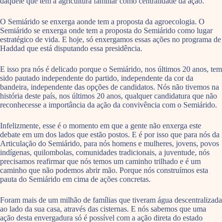
daquele que tem a agricultura familiar como centralidade da ação.
O Semiárido se enxerga aonde tem a proposta da agroecologia. O
Semiárido se enxerga onde tem a proposta do Semiárido como lugar
estratégico de vida. E hoje, só enxergamos essas ações no programa de
Haddad que está disputando essa presidência.
E isso pra nós é delicado porque o Semiárido, nos últimos 20 anos, tem
sido pautado independente do partido, independente da cor da
bandeira, independente das opções de candidatos. Nós não tivemos na
história deste país, nos últimos 20 anos, qualquer candidatura que não
reconhecesse a importância da ação da convivência com o Semiárido.
Infelizmente, esse é o momento em que a gente não enxerga este
debate em um dos lados que estão postos. E é por isso que para nós da
Articulação do Semiárido, para nós homens e mulheres, jovens, povos
indígenas, quilombolas, comunidades tradicionais, a juventude, nós
precisamos reafirmar que nós temos um caminho trilhado e é um
caminho que não podemos abrir mão. Porque nós construímos esta
pauta do Semiárido em cima de ações concretas.
Foram mais de um milhão de famílias que tiveram água descentralizada
ao lado da sua casa, através das cisternas. E nós sabemos que uma
ação desta envergadura só é possível com a ação direta do estado