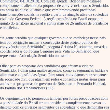
Commercio, 04.10.2018)
. Com esta agenda, Bolsonaro mostra-se
completamente alienado da proposta de convivência com o Semiárido,
em pauta há quase 20 anos e que vem promovendo profundas
transformações sociais na região a partir da atuação ativa da sociedade
civil e do Governo Federal. A região semiárida no Brasil ocupa um
quinto do território nacional e abriga mais de 26 milhões de brasileiros
e brasileiras.
“A gente acredita que qualquer governo que se estabeleça nesse país
tem por obrigação manter a construção deste projeto político de
convivência com Semiárido”, assegura Cristina Nascimento, uma das
coordenadoras do Fórum Cearense pela Vida no Semiárido, que
representa a Articulação Semiárido no estado.
Olhar para as propostas dos candidatos que afetam a vida no
Semiárido, é olhar para muitos aspectos, como as seguranças hídrica e
alimentar e a gestão das águas. Para tanto, convidamos representantes
da sociedade civil que atuam em redes e conselhos nestas áreas para
analisar os programas de governo de Bolsonaro e Fernando Haddad,
do Partido dos Trabalhadores (PT).
Os depoimentos são permeados também por fortes preocupações com
a possibilidade do Brasil ter um presidente completamente avesso ao
diálogo com os diversos segmentos da sociedade, o que demonstra sua