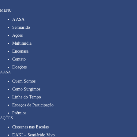
MENU
A ASA
Semiárido
Ações
Multimídia
Enconasa
Contato
Doações
A ASA
Quem Somos
Como Surgimos
Linha do Tempo
Espaços de Participação
Prêmios
AÇÕES
Cisternas nas Escolas
DAKI – Semiárido Vivo