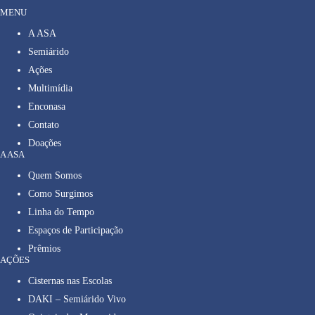
MENU
A ASA
Semiárido
Ações
Multimídia
Enconasa
Contato
Doações
A ASA
Quem Somos
Como Surgimos
Linha do Tempo
Espaços de Participação
Prêmios
AÇÕES
Cisternas nas Escolas
DAKI – Semiárido Vivo