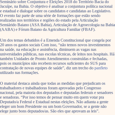
Seminário sobre Conjuntura e Eleições 2018 do Território Bacia do
Jacuípe, na Bahia. O objetivo é analisar a conjuntura política nacional
e estadual e dialogar sobre os candidatos e candidatas ao Legislativo.
O evento faz parte de uma série de formações que estão sendo
realizadas nos territórios e regiões do estado pela Articulação
Semiárido Baiano (ASA Bahia), Articulação de Agroecologia na Bahia
(AABA) e Fórum Baiano da Agricultura Familiar (FBAF).
Um dos temas debatidos é a Emenda Constitucional que congela por
20 anos os gastos sociais Com isso, “não temos novos investimentos
na saúde, na educação e assistência, diminuem as vagas nas
universidades públicas, nas escolas técnicas, de leitos nos hospitais. Há
também Unidades de Pronto Atendimentos construídas e fechadas,
pois os municípios não recebem recursos suficientes do SUS para
contratação de novas equipes de saúde”, diz um trecho do
panfleto
utilizado nas formações.
O material destaca ainda que todas as medidas que prejudicam os
trabalhadores e trabalhadoras foram aprovadas pelo Congresso
nacional, pela maioria dos deputados e deputadas federais e senadores
e senadoras. “Por isso temos de pensar muito em quem votar pra
Deputado/a Federal e Estadual nestas eleições. Não adianta a gente
eleger um bom Presidente ou um bom Governador, se a gente não
elege junto bons deputados/as. São eles que aprovam as leis”.