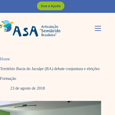
Pular
Doe e Ajude
para
o
conteúdo
Home
Território Bacia do Jacuípe (BA) debate conjuntura e eleições
Formação
23 de agosto de 2018