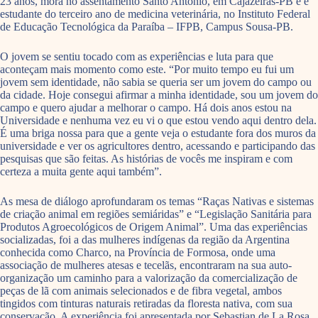
23 anos, mora no assentamento Santo Antônio, em Cajazeiras-PB e é
estudante do terceiro ano de medicina veterinária, no Instituto Federal
de Educação Tecnológica da Paraíba – IFPB, Campus Sousa-PB.
O jovem se sentiu tocado com as experiências e luta para que
aconteçam mais momento como este. “Por muito tempo eu fui um
jovem sem identidade, não sabia se queria ser um jovem do campo ou
da cidade. Hoje consegui afirmar a minha identidade, sou um jovem do
campo e quero ajudar a melhorar o campo. Há dois anos estou na
Universidade e nenhuma vez eu vi o que estou vendo aqui dentro dela.
É uma briga nossa para que a gente veja o estudante fora dos muros da
universidade e ver os agricultores dentro, acessando e participando das
pesquisas que são feitas. As histórias de vocês me inspiram e com
certeza a muita gente aqui também”.
As mesa de diálogo aprofundaram os temas “Raças Nativas e sistemas
de criação animal em regiões semiáridas” e “Legislação Sanitária para
Produtos Agroecológicos de Origem Animal”. Uma das experiências
socializadas, foi a das mulheres indígenas da região da Argentina
conhecida como Charco, na Província de Formosa, onde uma
associação de mulheres atesas e tecelãs, encontraram na sua auto-
organização um caminho para a valorização da comercialização de
peças de lã com animais selecionados e de fibra vegetal, ambos
tingidos com tinturas naturais retiradas da floresta nativa, com sua
conservação. A experiência foi apresentada por Sebastian de La Rosa,