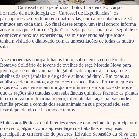
Carrossel de Experiências | Foto: Thaynara Policarpo
Por meio da metodologia do “Carrossel de Experiências”, os
participantes se dividiram em quatro salas, com apresentações de 30
minutos em cada uma. Ao final desse tempo, um sinal sonoro informa
aos grupos que é hora de “girar”, ou seja, passar para a sala seguinte e
conhecer e próxima experiência, assim sucedendo até que todos
tenham visitado e dialogado com as apresentações de todas as quatro
salas.
As experiências compartilhadas foram sobre temas como Fundo
Rotativo Solidário de jovens de ovelhas da raça Morada Nova para
jovens, as sementes animais de galinhas de capoeira, a criação de
abelhas da raça jandaíra e de gado e suínos ‘pé duro’. Em todas as
análises e depoimentos, agricultores e especialistas afirmaram que as
raças exóticas demandam um grande número de insumos externos e
que as rações são tratadas com substâncias químicas fazendo as plantas
terem um valor nutricional menor, diferente das raças nativas onde a
família produz a comida dos seus animais na sua propriedade, sem
ficar dependendo de insumos externos.
Muitos acadêmicos, de diferentes áreas de conhecimento, participaram
do evento, alguns com a apresentação de trabalhos e pesquisas
participativas em formato de posteres. Edvaldo Sebastião da Silva tem