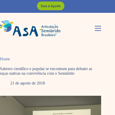
Pular
Doe e Ajude
para
o
conteúdo
Home
Saberes científico e popular se encontram para debater as
raças nativas na convivência com o Semiárido
21 de agosto de 2018