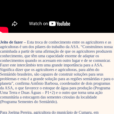
Jeito de fazer –
Esta troca de conhecimento entre os agricultores e as
agricultoras é um dos pilares do trabalho da ASA. “Construímos nossa
caminhada a partir de uma afirmação de que os agricultores produzem
conhecimento, que têm uma capacidade enorme de adaptar os
conhecimentos quando os acessam em outro lugar e de se comunicar.
Fazer este intercâmbio tem uma grande importância para a ASA.
Significa dizer que os agricultores e agricultoras, para além do
Semiárido brasileiro, são capazes de construir soluções para seus
problemas e esta é a grande solução para as regiões semiáridas e para o
planeta”, confirma Antônio Barbosa, coordenador de dois programas
da ASA, o que favorece o estoque de água para produção (Programa
Uma Terra e Duas Águas – P1+2) e o outro que torna uma ação
comunitária a estocagem das sementes crioulas da localidade
(Programa Sementes do Semiárido).
Para Joelma Pereira, agricultora do município de Cumaru, em