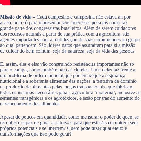
Missão de vida –
Cada campesino e campesina não estava ali por
acaso, nem só para representar seus interesses pessoais como faz
grande parte dos congressistas brasileiros. Além de serem cuidadores
dos recursos naturais a partir de sua prática com a agricultura, são
agentes importantes para a mobilização de suas comunidades ou grupo
ao qual pertencem. São líderes natos que assumiram para si a missão
de cuidar do bem comum, seja da natureza, seja da vida das pessoas.
E, assim, eles e elas vão construindo resistências importantes não só
para o campo, como também para as cidades. Uma delas faz frente a
um problema de ordem mundial que põe em xeque a segurança
nutricional e a soberania alimentar das nações: a tentativa de domínio
na produção de alimentos pelas megas transnacionais, que fabricam
todos os insumos necessários para a agricultura ‘moderna’, inclusive as
sementes transgênicas e os agrotóxicos, e estão por trás do aumento do
envenenamento dos alimentos.
Apesar de poucos em quantidade, como mensurar o poder de quem se
reconhece capaz de guiar a outros/as para que estes/as encontrem seus
próprios potenciais e se libertem? Quem pode dizer qual efeito e
transformações que isso pode gerar?