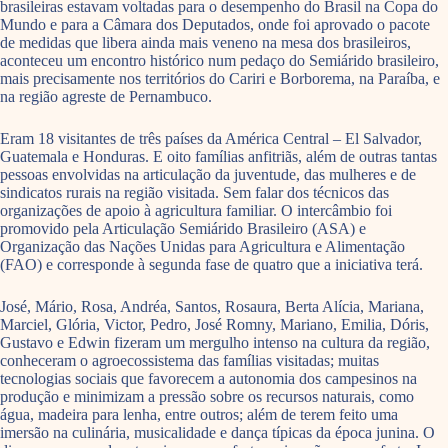
brasileiras estavam voltadas para o desempenho do Brasil na Copa do
Mundo e para a Câmara dos Deputados, onde foi aprovado o pacote
de medidas que libera ainda mais veneno na mesa dos brasileiros,
aconteceu um encontro histórico num pedaço do Semiárido brasileiro,
mais precisamente nos territórios do Cariri e Borborema, na Paraíba, e
na região agreste de Pernambuco.
Eram 18 visitantes de três países da América Central – El Salvador,
Guatemala e Honduras. E oito famílias anfitriãs, além de outras tantas
pessoas envolvidas na articulação da juventude, das mulheres e de
sindicatos rurais na região visitada. Sem falar dos técnicos das
organizações de apoio à agricultura familiar. O intercâmbio foi
promovido pela Articulação Semiárido Brasileiro (ASA) e
Organização das Nações Unidas para Agricultura e Alimentação
(FAO) e corresponde à segunda fase de quatro que a iniciativa terá.
José, Mário, Rosa, Andréa, Santos, Rosaura, Berta Alícia, Mariana,
Marciel, Glória, Victor, Pedro, José Romny, Mariano, Emilia, Dóris,
Gustavo e Edwin fizeram um mergulho intenso na cultura da região,
conheceram o agroecossistema das famílias visitadas; muitas
tecnologias sociais que favorecem a autonomia dos campesinos na
produção e minimizam a pressão sobre os recursos naturais, como
água, madeira para lenha, entre outros; além de terem feito uma
imersão na culinária, musicalidade e dança típicas da época junina. O