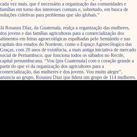
cada vez mais, que é necessário a organização das comunidades e
famílias em torno dos interesses comuns e, sobretudo, em busca de
soluções coletivas para problemas que são globais.”
Já Rosaura Díaz, da Guatemala, realça a organização das mulheres,
dos jovens e das famílias agricultoras para a comercialização dos
alimentos em feiras agroecológicas espalhadas pelo Semiárido e nas
capitais dos estados do Nordeste, como o Espaço Agroecólogico das
Graças, com 20 anos de existência, a mais antiga iniciativa de mercado
social de Pernambuco, que funciona todos os sábados no Recife,
capital pernambucana. “Vou [pra Guatemala] com o coração grande a
partir do que vi da organização dos agricultores para a
comercialização, das mulheres e dos jovens. Vou muito alegre”,
anuncia ao grupo, Rosaura Diaz que lidera um grupo de 114 mulheres.