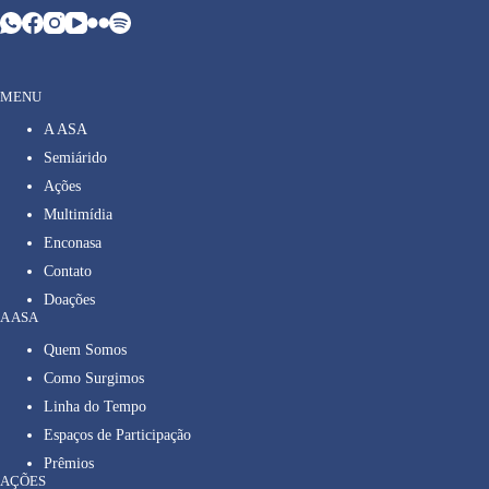
MENU
A ASA
Semiárido
Ações
Multimídia
Enconasa
Contato
Doações
A ASA
Quem Somos
Como Surgimos
Linha do Tempo
Espaços de Participação
Prêmios
AÇÕES