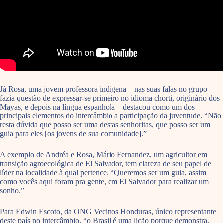
Já Rosa, uma jovem professora indígena – nas suas falas no grupo
fazia questão de expressar-se primeiro no idioma chorti, originário dos
Mayas, e depois na língua espanhola – destacou como um dos
principais elementos do intercâmbio a participação da juventude. “Não
resta dúvida que posso ser uma destas senhoritas, que posso ser um
guia para eles [os jovens de sua comunidade].”
A exemplo de Andréa e Rosa, Mário Fernandez, um agricultor em
transição agroecológica de El Salvador, tem clareza de seu papel de
líder na localidade à qual pertence. “Queremos ser um guia, assim
como vocês aqui foram pra gente, em El Salvador para realizar um
sonho.”
Para Edwin Escoto, da ONG Vecinos Honduras, único representante
deste país no intercâmbio, “o Brasil é uma lição porque demonstra,