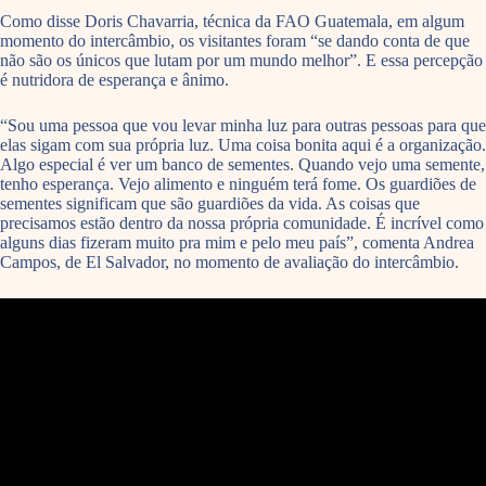
Como disse Doris Chavarria, técnica da FAO Guatemala, em algum
momento do intercâmbio, os visitantes foram “se dando conta de que
não são os únicos que lutam por um mundo melhor”. E essa percepção
é nutridora de esperança e ânimo.
“Sou uma pessoa que vou levar minha luz para outras pessoas para que
elas sigam com sua própria luz. Uma coisa bonita aqui é a organização.
Algo especial é ver um banco de sementes. Quando vejo uma semente,
tenho esperança. Vejo alimento e ninguém terá fome. Os guardiões de
sementes significam que são guardiões da vida. As coisas que
precisamos estão dentro da nossa própria comunidade. É incrível como
alguns dias fizeram muito pra mim e pelo meu país”, comenta Andrea
Campos, de El Salvador, no momento de avaliação do intercâmbio.