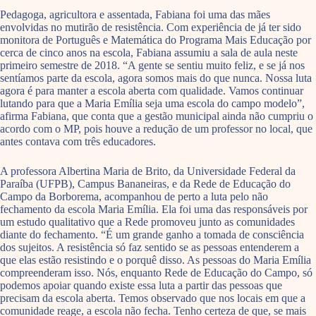
Pedagoga, agricultora e assentada, Fabiana foi uma das mães
envolvidas no mutirão de resistência. Com experiência de já ter sido
monitora de Português e Matemática do Programa Mais Educação por
cerca de cinco anos na escola, Fabiana assumiu a sala de aula neste
primeiro semestre de 2018. “A gente se sentiu muito feliz, e se já nos
sentíamos parte da escola, agora somos mais do que nunca. Nossa luta
agora é para manter a escola aberta com qualidade. Vamos continuar
lutando para que a Maria Emília seja uma escola do campo modelo”,
afirma Fabiana, que conta que a gestão municipal ainda não cumpriu o
acordo com o MP, pois houve a redução de um professor no local, que
antes contava com três educadores.
A professora Albertina Maria de Brito, da Universidade Federal da
Paraíba (UFPB), Campus Bananeiras, e da Rede de Educação do
Campo da Borborema, acompanhou de perto a luta pelo não
fechamento da escola Maria Emília. Ela foi uma das responsáveis por
um estudo qualitativo que a Rede promoveu junto as comunidades
diante do fechamento. “É um grande ganho a tomada de consciência
dos sujeitos. A resistência só faz sentido se as pessoas entenderem a
que elas estão resistindo e o porquê disso. As pessoas do Maria Emília
compreenderam isso. Nós, enquanto Rede de Educação do Campo, só
podemos apoiar quando existe essa luta a partir das pessoas que
precisam da escola aberta. Temos observado que nos locais em que a
comunidade reage, a escola não fecha. Tenho certeza de que, se mais