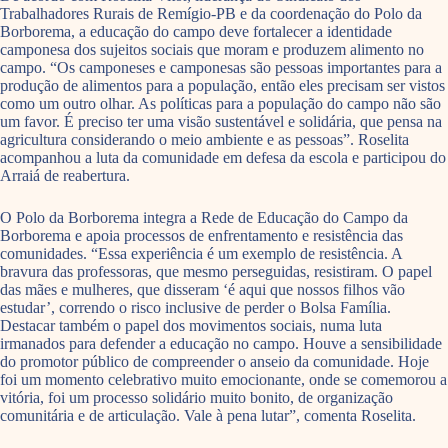
Trabalhadores Rurais de Remígio-PB e da coordenação do Polo da
Borborema, a educação do campo deve fortalecer a identidade
camponesa dos sujeitos sociais que moram e produzem alimento no
campo. “Os camponeses e camponesas são pessoas importantes para a
produção de alimentos para a população, então eles precisam ser vistos
como um outro olhar. As políticas para a população do campo não são
um favor. É preciso ter uma visão sustentável e solidária, que pensa na
agricultura considerando o meio ambiente e as pessoas”. Roselita
acompanhou a luta da comunidade em defesa da escola e participou do
Arraiá de reabertura.
O Polo da Borborema integra a Rede de Educação do Campo da
Borborema e apoia processos de enfrentamento e resistência das
comunidades. “Essa experiência é um exemplo de resistência. A
bravura das professoras, que mesmo perseguidas, resistiram. O papel
das mães e mulheres, que disseram ‘é aqui que nossos filhos vão
estudar’, correndo o risco inclusive de perder o Bolsa Família.
Destacar também o papel dos movimentos sociais, numa luta
irmanados para defender a educação no campo. Houve a sensibilidade
do promotor público de compreender o anseio da comunidade. Hoje
foi um momento celebrativo muito emocionante, onde se comemorou a
vitória, foi um processo solidário muito bonito, de organização
comunitária e de articulação. Vale à pena lutar”, comenta Roselita.