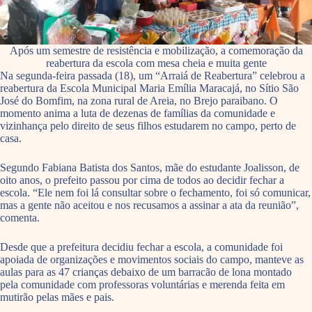
Após um semestre de resistência e mobilização, a comemoração da
reabertura da escola com mesa cheia e muita gente
Na segunda-feira passada (18), um “Arraiá de Reabertura” celebrou a
reabertura da Escola Municipal Maria Emília Maracajá, no Sítio São
José do Bomfim, na zona rural de Areia, no Brejo paraibano. O
momento anima a luta de dezenas de famílias da comunidade e
vizinhança pelo direito de seus filhos estudarem no campo, perto de
casa.
Segundo Fabiana Batista dos Santos, mãe do estudante Joalisson, de
oito anos, o prefeito passou por cima de todos ao decidir fechar a
escola. “Ele nem foi lá consultar sobre o fechamento, foi só comunicar,
mas a gente não aceitou e nos recusamos a assinar a ata da reunião”,
comenta.
Desde que a prefeitura decidiu fechar a escola, a comunidade foi
apoiada de organizações e movimentos sociais do campo, manteve as
aulas para as 47 crianças debaixo de um barracão de lona montado
pela comunidade com professoras voluntárias e merenda feita em
mutirão pelas mães e pais.