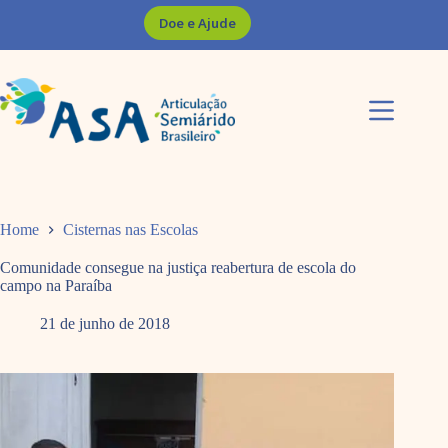
Pular
Doe e Ajude
para
o
conteúdo
Home
Cisternas nas Escolas
Comunidade consegue na justiça reabertura de escola do
campo na Paraíba
21 de junho de 2018