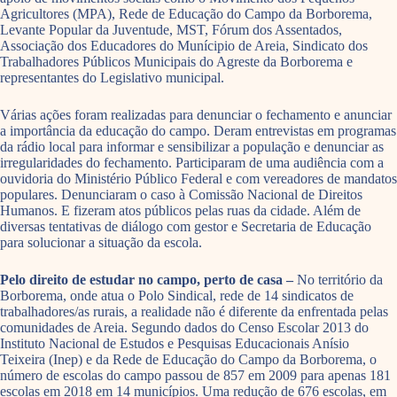
Agricultores (MPA), Rede de Educação do Campo da Borborema,
Levante Popular da Juventude, MST, Fórum dos Assentados,
Associação dos Educadores do Munícipio de Areia, Sindicato dos
Trabalhadores Públicos Municipais do Agreste da Borborema e
representantes do Legislativo municipal.
Várias ações foram realizadas para denunciar o fechamento e anunciar
a importância da educação do campo. Deram entrevistas em programas
da rádio local para informar e sensibilizar a população e denunciar as
irregularidades do fechamento. Participaram de uma audiência com a
ouvidoria do Ministério Público Federal e com vereadores de mandatos
populares. Denunciaram o caso à Comissão Nacional de Direitos
Humanos. E fizeram atos públicos pelas ruas da cidade. Além de
diversas tentativas de diálogo com gestor e Secretaria de Educação
para solucionar a situação da escola.
Pelo direito de estudar no campo, perto de casa –
No território da
Borborema, onde atua o Polo Sindical, rede de 14 sindicatos de
trabalhadores/as rurais, a realidade não é diferente da enfrentada pelas
comunidades de Areia. Segundo dados do Censo Escolar 2013 do
Instituto Nacional de Estudos e Pesquisas Educacionais Anísio
Teixeira (Inep) e da Rede de Educação do Campo da Borborema, o
número de escolas do campo passou de 857 em 2009 para apenas 181
escolas em 2018 em 14 municípios. Uma redução de 676 escolas, em