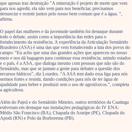
que apenas traz destruição ”A mineração é projeto de morte que vem
para nos agredir, ela não vem para nos beneficiar, precisamos
denunciar e resistir juntos pelo nosso bem comum que é a água. ”,
afirma.
O papel das mulheres e da juventude também foi destaque durante
todo o debate, assim como a importância das redes para o
fortalecimento da resistência. A experiência da Articulação Semiárido
Brasileiro (ASA) é uma das que vem fortalecendo a luta dos povos do
campo: “Eu acho que uma das grandes ações que apareceu no nosso
meio e nos dá bagagem para continuar essa resistência, unindo estados
e o país, é a ASA, que dialoga mesmo com pessoas que não são do
Semiárido, mas que se juntam a gente para debater a questão dos
recursos hídricos”, diz Lourdes. “A ASA tem dado essa liga para nós
sermos fortes e resistir, dando condições para nós de ter água de
qualidade para beber e produzir sem o uso de agrotóxicos.”, completa
a agricultora.
Além do Pajeú e do Semiárido Mineiro, outros territórios da Caatinga
estiveram em destaque nas instalações pedagógicas do IV ENA:
Médio São Francisco (BA), Chapada do Araripe (PE), Chapada do
Apodi (RN) e Polo da Borborema (PB).