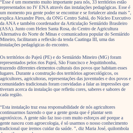
“Esse é um momento muito importante para nós, 33 territórios estão
representados no IV ENA através das instalações pedagógicas. Esse é
um momento pra gente poder se encontrar e se fortalecer ainda mais ”,
explica Alexandre Pires, da ONG Centro Sabiá, do Núcleo Executivo
da ANA e também coordenador da Articulação Semiárido Brasileiro
(ASA). Junto com Helen Santa Rosa, do Centro de Agricultura
Alternativa do Norte de Minas e comunicadora popular do Semiárido
Mineiro, facilitaram a reflexão da tenda Caatinga III, uma das
instalações pedagógicas do encontro.
Os territórios do Pajeú (PE) e do Semiárido Mineiro (MG) foram
representados pelos rios Pajeú, São Francisco e Jequitinhonha,
trazendo diferentes elementos culturais dos povos que habitam esses
lugares. Durante a construção dos territórios agroecológicos, os
agricultores, agricultoras, representações das juventudes e dos povos e
comunidades tradicionais foram convidadas a falar as impressões que
tiveram acerca da instalação que refletiu cores, saberes e sabores de
cada região.
“Esta instalação traz essa responsabilidade de nós agricultores
continuarmos fazendo o que a gente gosta que é plantar sem
agrotóxicos. A gente não faz isso com muito esforços até porque a
gente nasceu com agroecologia, é só usarmos o nosso conhecimento
tradicional que iremos cuidar da saúde. ”, diz Maria José, quilombola