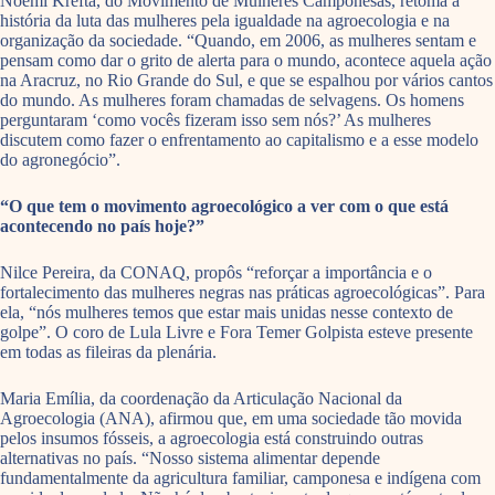
Noemi Krefta, do Movimento de Mulheres Camponesas, retoma a
história da luta das mulheres pela igualdade na agroecologia e na
organização da sociedade. “Quando, em 2006, as mulheres sentam e
pensam como dar o grito de alerta para o mundo, acontece aquela ação
na Aracruz, no Rio Grande do Sul, e que se espalhou por vários cantos
do mundo. As mulheres foram chamadas de selvagens. Os homens
perguntaram ‘como vocês fizeram isso sem nós?’ As mulheres
discutem como fazer o enfrentamento ao capitalismo e a esse modelo
do agronegócio”.
“O que tem o movimento agroecológico a ver com o que está
acontecendo no país hoje?”
Nilce Pereira, da CONAQ, propôs “reforçar a importância e o
fortalecimento das mulheres negras nas práticas agroecológicas”. Para
ela, “nós mulheres temos que estar mais unidas nesse contexto de
golpe”. O coro de Lula Livre e Fora Temer Golpista esteve presente
em todas as fileiras da plenária.
Maria Emília, da coordenação da Articulação Nacional da
Agroecologia (ANA), afirmou que, em uma sociedade tão movida
pelos insumos fósseis, a agroecologia está construindo outras
alternativas no país. “Nosso sistema alimentar depende
fundamentalmente da agricultura familiar, camponesa e indígena com