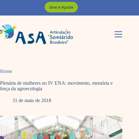
Pular
Doe e Ajude
para
o
conteúdo
Home
Plenária de mulheres no IV ENA: movimento, memória e
força da agroecologia
31 de maio de 2018