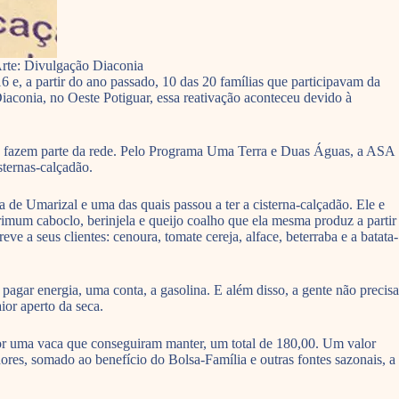
Arte: Divulgação Diaconia
e, a partir do ano passado, 10 das 20 famílias que participavam da
aconia, no Oeste Potiguar, essa reativação aconteceu devido à
que fazem parte da rede. Pelo Programa Uma Terra e Duas Águas, a ASA
sternas-calçadão.
a de Umarizal e uma das quais passou a ter a cisterna-calçadão. Ele e
imum caboclo, berinjela e queijo coalho que ela mesma produz a partir
e a seus clientes: cenoura, tomate cereja, alface, beterraba e a batata-
ar energia, uma conta, a gasolina. E além disso, a gente não precisa
ior aperto da seca.
or uma vaca que conseguiram manter, um total de 180,00. Um valor
res, somado ao benefício do Bolsa-Família e outras fontes sazonais, a