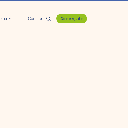
ídia
Contato
Doe e Ajude