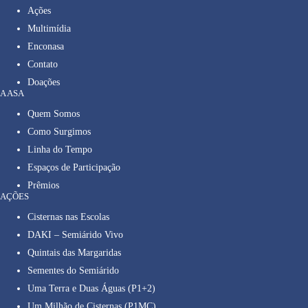
Ações
Multimídia
Enconasa
Contato
Doações
A ASA
Quem Somos
Como Surgimos
Linha do Tempo
Espaços de Participação
Prêmios
AÇÕES
Cisternas nas Escolas
DAKI – Semiárido Vivo
Quintais das Margaridas
Sementes do Semiárido
Uma Terra e Duas Águas (P1+2)
Um Milhão de Cisternas (P1MC)