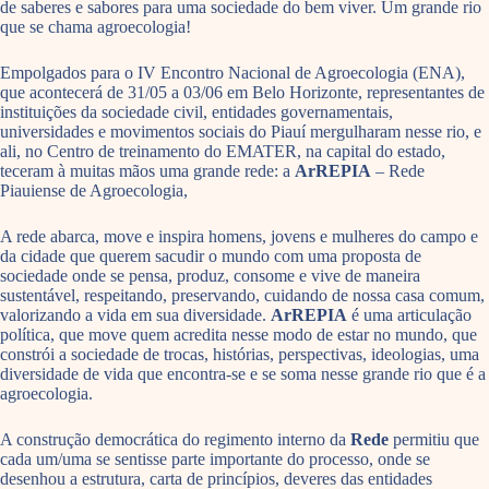
de saberes e sabores para uma sociedade do bem viver. Um grande rio
que se chama agroecologia!
Empolgados para o IV Encontro Nacional de Agroecologia (ENA),
que acontecerá de 31/05 a 03/06 em Belo Horizonte, representantes de
instituições da sociedade civil, entidades governamentais,
universidades e movimentos sociais do Piauí mergulharam nesse rio, e
ali, no Centro de treinamento do EMATER, na capital do estado,
teceram à muitas mãos uma grande rede: a
ArREPIA
– Rede
Piauiense de Agroecologia,
A rede abarca, move e inspira homens, jovens e mulheres do campo e
da cidade que querem sacudir o mundo com uma proposta de
sociedade onde se pensa, produz, consome e vive de maneira
sustentável, respeitando, preservando, cuidando de nossa casa comum,
valorizando a vida em sua diversidade.
ArREPIA
é uma articulação
política, que move quem acredita nesse modo de estar no mundo, que
constrói a sociedade de trocas, histórias, perspectivas, ideologias, uma
diversidade de vida que encontra-se e se soma nesse grande rio que é a
agroecologia.
A construção democrática do regimento interno da
Rede
permitiu que
cada um/uma se sentisse parte importante do processo, onde se
desenhou a estrutura, carta de princípios, deveres das entidades