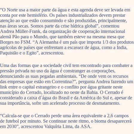
“O Norte usa a maior parte da água e esta agenda deve ser levada em
conta por este hemisfério. Os países industrializados devem prestar
atenção ao que estão consumindo e são produzidas, principalmente,
nas áreas secas. Somos parte da crise hídrica global”, comentou
Andrea Müller-Frank, da organização de cooperação internacional
alemã Pão para o Mundo, que também esteve na mesma mesa que
Borges no FSM. “A Alemanha é um país que importa 1/3 dos produtos
agrícolas de países que enfrentam a escassez de água, como a India,
Paquistão e o Egito”, acrescentou.
Uma das formas que a sociedade civil tem encontrado para combater a
pressão privada no uso da água é constranger as corporações,
denunciando as suas pegadas ambientais. “De onde vem os recursos
das empresas que estão em Correntina?”, pergunta Andrea fazendo um
link entre o capital estrangeiro e o conflito por água gritante neste
município do Cerrado, localizado no oeste da Bahia. O Cerrado é
considerado a caixa d´água do Brasil e da América do Sul e, apesar de
sua importância, sofre um acelerado processo de desmatamento.
“Calcula-se que o Cerrado perde uma área equivalente a 2,6 campos
de futebol por minuto. Se continuar neste ritmo, o bioma desaparecerá
em 2030”, acrescentou Valquíria Lima, da ASA.