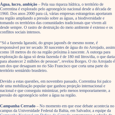
Água, lucro, ambição
– Pela sua riqueza hídrica, o território de
Correntina é explorado pelo agronegócio nacional desde a década de
1960. Dos anos 2000 para cá, várias empresas estrangeiras aportaram
na região ampliando a pressão sobre as águas, a biodiversidade e
tomando os territórios das comunidades tradicionais que vivem ali
desde sempre. O rastro de destruição do meio ambiente é extenso e os
conflitos sociais intensos.
“Só a fazenda Igarashi, do grupo japonês de mesmo nome, é
responsável por ter secado 30 nascentes de água do rio Arrojado, assim
como 18 metros do rio na região próxima à nascente. A outorga para
exploração da água só desta fazenda é de 180 mil litros/dia, o que daria
para abastecer 2 milhões de pessoas”, revelou Borges. O rio Arrojado é
um dos que desaguam no rio São Francisco que corta uma parte do
território semiárido brasileiro.
Devido a estas questões, em novembro passado, Correntina foi palco
de uma mobilização popular que ganhou projeção internacional e
nacional e que conseguiu minimizar, pelo menos temporariamente, a
pressão do agronegócio sobre a água na região.
Campanha Cerrado
– No momento em que esse debate acontecia no
campus da Universidade Federal da Bahia, em Salvador, a equipe da